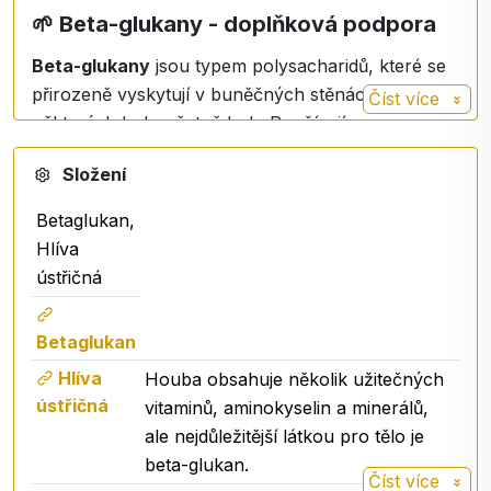
🌱
Beta-glukany - doplňková podpora
Beta-glukany
jsou typem polysacharidů, které se
přirozeně vyskytují v buněčných stěnách
Číst více
některých hub, včetně hub. Používají se v
doplňcích stravy kvůli
své odlišné struktuře než
Složení
běžné sacharidy
, což ovlivňuje způsob, jakým je
tělo zpracovává.
Betaglukan,
Hlíva
Klíčové vlastnosti produktu
ústřičná
Stoprocentně veganské kapsle
- bez
Betaglukan
živočišných složek.
Hlíva ústřičná (Pleurotus ostreatus
) -
Hlíva
Houba obsahuje několik užitečných
rostlinný zdroj beta-glukanů a biologicky
ústřičná
vitaminů, aminokyselin a minerálů,
aktivních látek.
ale nejdůležitější látkou pro tělo je
Beta-glukany
- polysacharidy z houby
beta-glukan.
Číst více
obsažené jako součást složení extraktu.