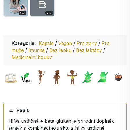
0
%
0
%
Kategorie:
Kapsle
/
Vegan
/
Pro ženy
/
Pro
muže
/
Imunita
/
Bez lepku
/
Bez laktózy
/
Medicinální houby
Popis
Hlíva ústřičná + beta-glukan je přírodní doplněk
stravy s kombinací extraktu z hlívy ústřičné