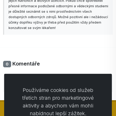
jejich nutričních a léčivých účincích. Pokud chce spotřebitel
přesné informace podložené odbornými a vědeckými studiemi
je důležité seznámit se s nimi prostřednictvím všech
dostupných odborných zdrojů. Možné pozitivní ale i nežádoucí
účinky doplňku výživy je třeba před použitím vždy předem
konzultovat se svým lékařem!
Komentáře
0
Zatím bez komentářů. Buďte první se svým
komentářem.
Používáme cookies od služeb
třetích stran pro marketingové
aktivity a abychom vám mohli
nabídnout lepší zážitek.