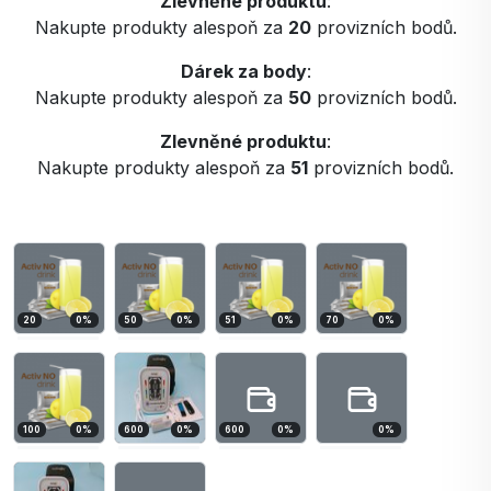
Zlevněné produktu
:
Nakupte produkty alespoň za
20
provizních bodů.
Dárek za body
:
Nakupte produkty alespoň za
50
provizních bodů.
Zlevněné produktu
:
Nakupte produkty alespoň za
51
provizních bodů.
20
0
%
50
0
%
51
0
%
70
0
%
100
0
%
600
0
%
600
0
%
0
%