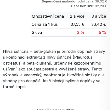
Doporučená maloobchodní cena
: 38,32 €
Cena bez DPH
: 32,20 €
Množstevní cena
2 a více
3 a více
Cena za 1 kus
37,55 €
36,40 €
Sleva
2 %
5 %
Hlíva ústřičná + beta-glukan je přírodní doplněk stravy
s kombinací extraktu z hlívy ústřičné (Pleurotus
ostreatus) a beta-glukanů, určený ke každodennímu
užívání jako součást pestré a vyvážené stravy. Tento
výrobek je veganský, neobsahuje živočišné složky a je
vhodný pro dospělé, kteří hledají bylinné doplňky ve
formě kapslí.