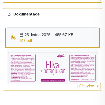
Praktické balení po 60 kapslích
- vhodné pro
pravidelné užívání.
Dokumentace
25. ledna 2025
455.67 KB
513.pdf
Číst více