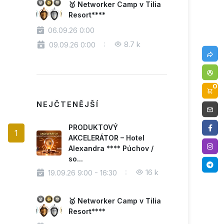
🥇 Networker Camp v Tilia
Resort****
06.09.26 0:00
8.7 k
09.09.26 0:00
0
NEJČTENĚJŠÍ
PRODUKTOVÝ
1
AKCELERÁTOR – Hotel
Alexandra **** Púchov /
so...
16 k
19.09.26 9:00 - 16:30
🥇 Networker Camp v Tilia
Resort****