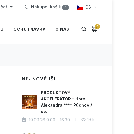
čet
Nákupní košík
CS
0
0
OG
OCHUTNÁVKA
O NÁS
NEJNOVĚJŠÍ
PRODUKTOVÝ
AKCELERÁTOR – Hotel
Alexandra **** Púchov /
so...
16 k
19.09.26 9:00 - 16:30