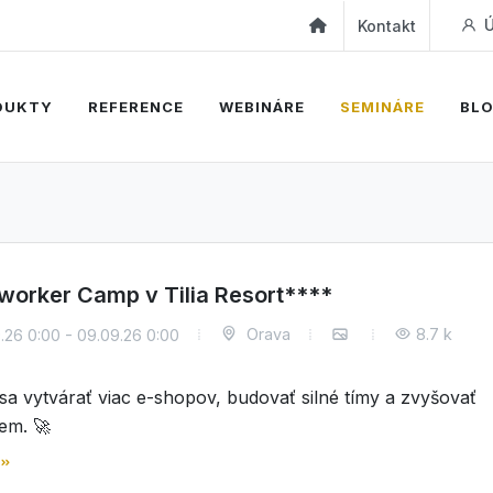
Ú
Kontakt
DUKTY
REFERENCE
WEBINÁRE
SEMINÁRE
BL
worker Camp v Tilia Resort****
Orava
8.7 k
.26 0:00 - 09.09.26 0:00
sa vytvárať viac e-shopov, budovať silné tímy a zvyšovať
jem. 🚀