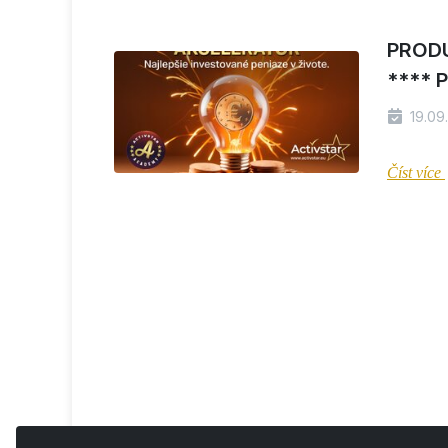
PRODU
**** 
19.09.
Číst více