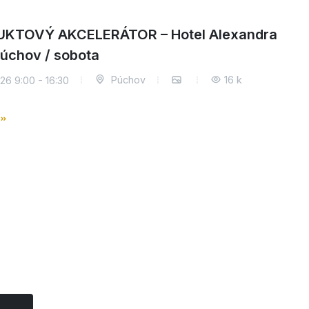
KTOVÝ AKCELERÁTOR – Hotel Alexandra
Púchov / sobota
Púchov
16 k
26 9:00 - 16:30