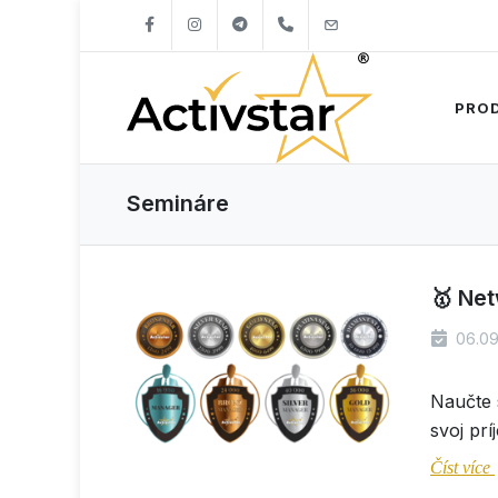
+421904262747
info@activstar.eu
PRO
Semináre
🥇 Net
06.09
Naučte 
svoj prí
Číst více