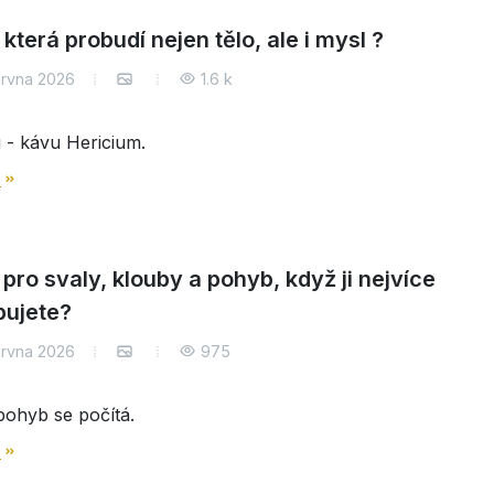
která probudí nejen tělo, ale i mysl ?
ervna 2026
1.6 k
 - kávu Hericium.
e
pro svaly, klouby a pohyb, když ji nejvíce
bujete?
ervna 2026
975
ohyb se počítá.
e