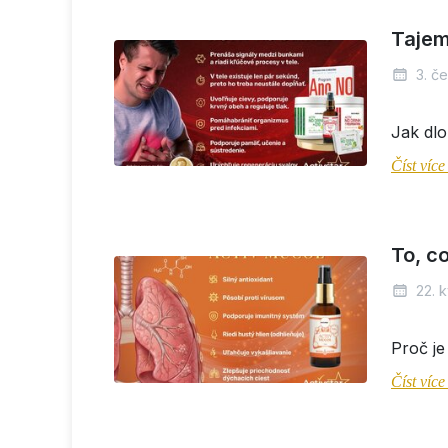
Tajem
3. č
Jak dlo
Číst víc
To, co
22. 
Proč je
Číst víc