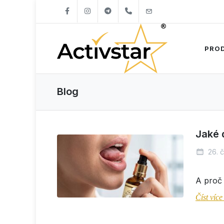
+421904262747
info@activstar.eu
PRO
Blog
Jaké 
26. 
A proč 
Číst víc