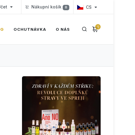
čet
Nákupní košík
CS
0
0
OG
OCHUTNÁVKA
O NÁS