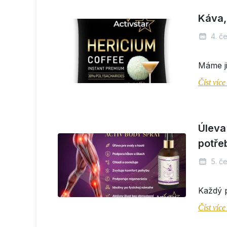
Káva, 
4. č
Máme ji
Číst víc
Úleva 
potře
5. č
Každý p
Číst víc