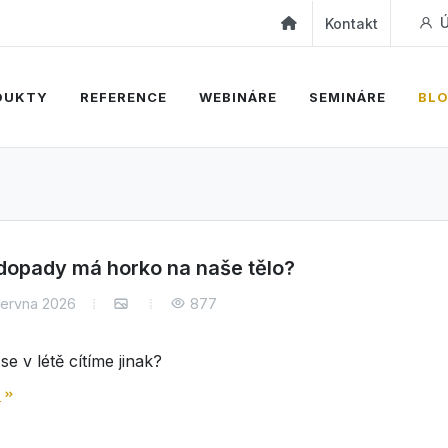
Ú
Kontakt
DUKTY
REFERENCE
WEBINÁRE
SEMINÁRE
BL
dopady má horko na naše tělo?
června 2026
877
se v létě cítíme jinak?
e