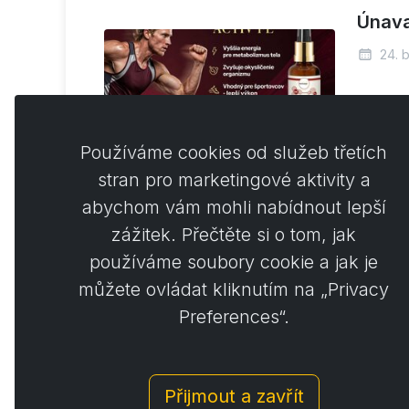
Únava
24. 
Chybí v
minerál
Používáme cookies od služeb třetích
Číst víc
stran pro marketingové aktivity a
abychom vám mohli nabídnout lepší
zážitek. Přečtěte si o tom, jak
používáme soubory cookie a jak je
můžete ovládat kliknutím na „Privacy
Preferences“.
Přijmout a zavřít