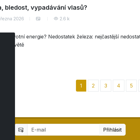
, bledost, vypadávání vlasů?
března 2026
2.6 k
ám životní energie? Nedostatek železa: nejčastější nedosta
ů na světě
e
1
2
3
4
5
Přihlásit