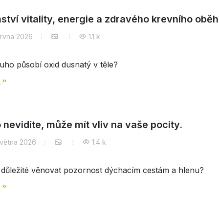
ství vitality, energie a zdravého krevního obě
ervna 2026
1.1 k
uho působí oxid dusnatý v těle?
e
 nevidíte, může mít vliv na vaše pocity.
května 2026
1.4 k
 důležité věnovat pozornost dýchacím cestám a hlenu?
e