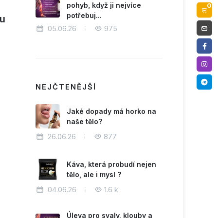
pohyb, když ji nejvíce
0
potřebuj...
hu
05.06.26
975
NEJČTENĚJŠÍ
Jaké dopady má horko na
naše tělo?
26.06.26
877
Káva, která probudí nejen
tělo, ale i mysl ?
04.06.26
1.6 k
Úleva pro svaly, klouby a