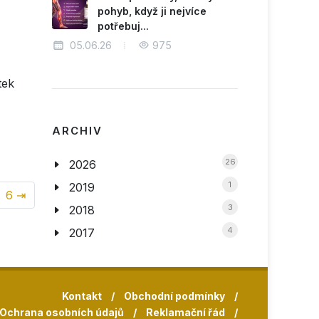
pohyb, když ji nejvíce
potřebuj...
05.06.26
975
tek
ARCHIV
26
2026
1
2019
6 ⇥
3
2018
4
2017
Kontakt
/
Obchodní podmínky
/
Ochrana osobních údajů
/
Reklamační řád
/