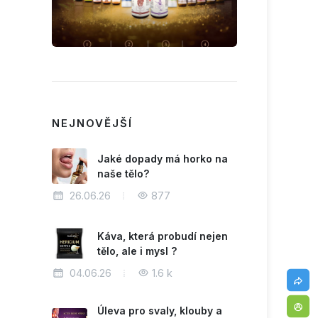
NEJNOVĚJŠÍ
Jaké dopady má horko na
naše tělo?
26.06.26
877
Káva, která probudí nejen
tělo, ale i mysl ?
04.06.26
1.6 k
Úleva pro svaly, klouby a