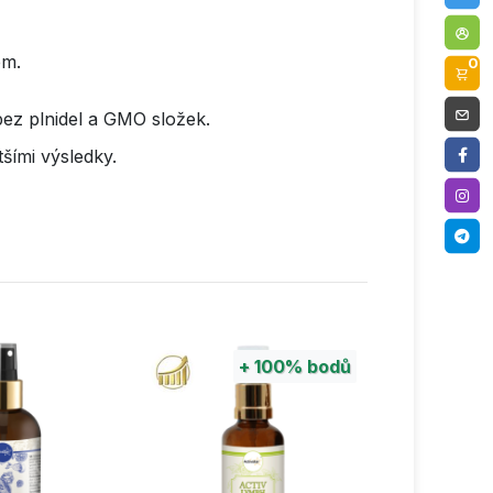
em.
0
ez plnidel a GMO složek.
tšími výsledky.
+
100%
bodů