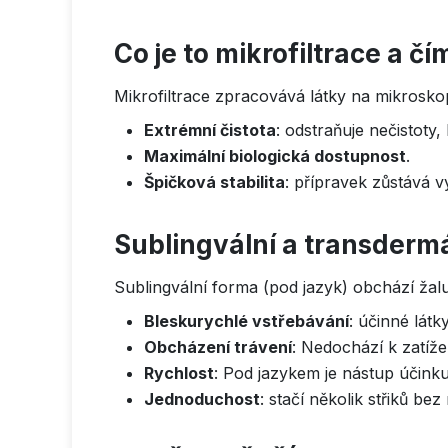
Co je to mikrofiltrace a č
Mikrofiltrace zpracovává látky na mikrosko
Extrémní čistota
: odstraňuje nečistoty,
Maximální biologická dostupnost
.
Špičková stabilita
: přípravek zůstává 
Sublingvální a transdermá
Sublingvální forma (pod jazyk) obchází žal
Bleskurychlé vstřebávání
: účinné látk
Obcházení trávení
: Nedochází k zatíže
Rychlost
: Pod jazykem je nástup účinku
Jednoduchost
: stačí několik střiků bez