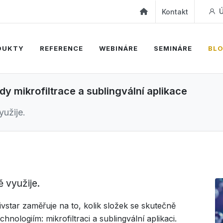
Ú
Kontakt
DUKTY
REFERENCE
WEBINÁRE
SEMINÁRE
BL
dy mikrofiltrace a sublingvální aplikace
yužije.
 využije.
vstar zaměřuje na to, kolik složek se skutečně
hnologiím: mikrofiltraci a sublingvální aplikaci.