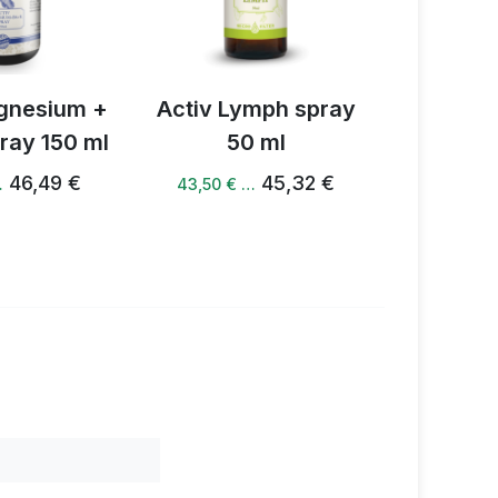
gnesium +
Activ Lymph spray
Activ D3
ray 150 ml
50 ml
5
46,49 €
45,32 €
…
43,50 € …
41,35 € 