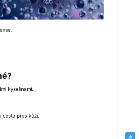
emie.
né?
mi kyselinami.
 cesta přes kůži.