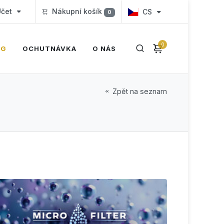
čet
Nákupní košík
CS
0
0
OG
OCHUTNÁVKA
O NÁS
Zpět na seznam