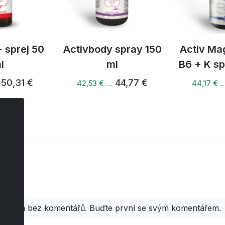
 sprej 50
Activbody spray 150
Activ Ma
l
ml
B6 + K sp
50,31 €
44,77 €
42,53 € …
44,17 € 
áře
Zatím bez komentářů. Buďte první se svým komentářem.