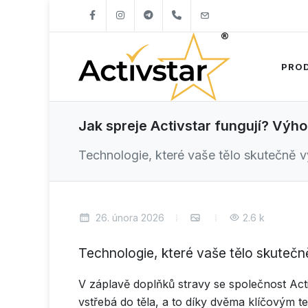
+421904262747
info@activstar.eu
PRO
Jak spreje Activstar fungují? Výho
Technologie, které vaše tělo skutečně v
26. února 2026
2.6 k
Technologie, které vaše tělo skutečně
V záplavě doplňků stravy se společnost Acti
vstřebá do těla, a to díky dvěma klíčovým tec