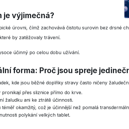
ím je výjimečná?
pické úrovni, čímž zachovává čistotu surovin bez drsné ch
 které by zatěžovaly trávení.
vysoce účinný po celou dobu užívání.
lní forma: Proč jsou spreje jedineč
udek, kde jsou běžné doplňky stravy často ničeny žaludeční
y pronikají přes sliznice přímo do krve.
ní žaludku ani ke ztrátě účinnosti.
 téměř okamžitý, což je účinnější než pomalá transdermální
 nutnosti polykání velkých tablet.