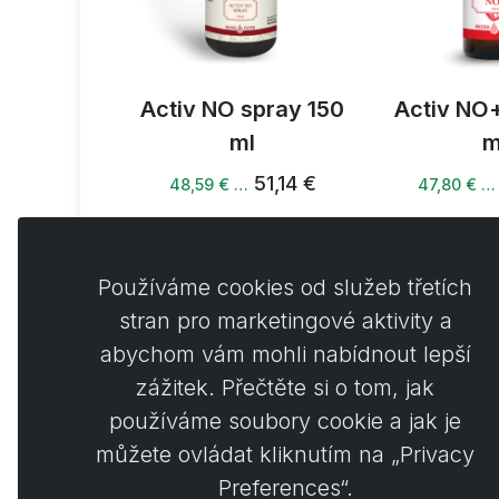
Young
Activ NO spray 150
Activ NO+
í sprej 50
ml
m
l
51,14 €
48,59 € …
47,80 € …
3,31 €
Používáme cookies od služeb třetích
stran pro marketingové aktivity a
abychom vám mohli nabídnout lepší
Koment
0
zážitek. Přečtěte si o tom, jak
používáme soubory cookie a jak je
můžete ovládat kliknutím na „Privacy
Preferences“.