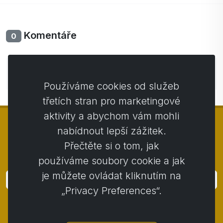
Komentáře
0
Zatím bez komentářů. Buďte první se svým
komentářem.
Používáme cookies od služeb
třetích stran pro marketingové
aktivity a abychom vám mohli
nabídnout lepší zážitek.
Přečtěte si o tom, jak
© Copyright 2014 - 2026
Activstar
používáme soubory cookie a jak
je můžete ovládat kliknutím na
Přihlásit
„Privacy Preferences“.
Přihlaste se k odběru novinek a akcií