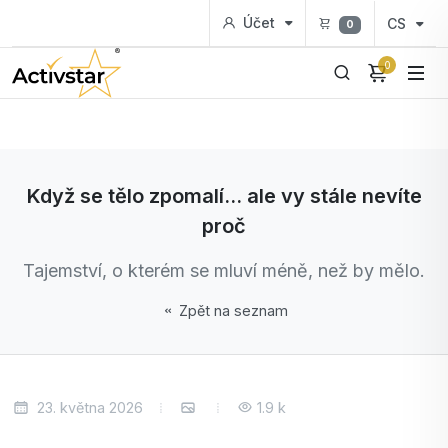
Účet
CS
0
0
Když se tělo zpomalí... ale vy stále nevíte
proč
Tajemství, o kterém se mluví méně, než by mělo.
Zpět na seznam
23. května 2026
1.9 k