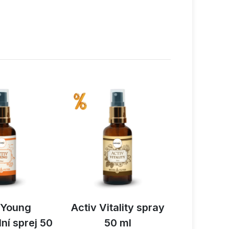
 Young
Activ Vitality spray
Activ Rel
ní sprej 50
50 ml