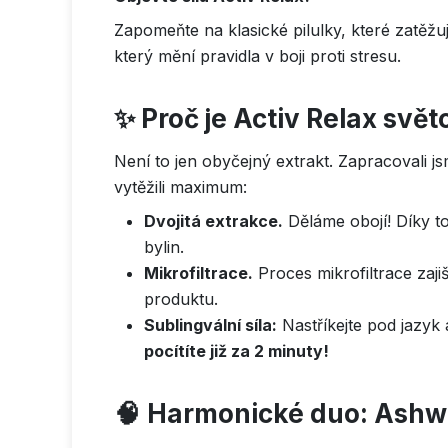
Zapomeňte na klasické pilulky, které zatěžuj
který mění pravidla v boji proti stresu.
✨
Proč je Activ Relax svě
Není to jen obyčejný extrakt. Zapracovali j
vytěžili maximum:
Dvojitá extrakce.
Děláme obojí! Díky to
bylin.
Mikrofiltrace.
Proces mikrofiltrace zaji
produktu.
Sublingvální síla:
Nastříkejte pod jazyk 
pocítíte již za 2 minuty!
🧠
Harmonické duo: Ashw