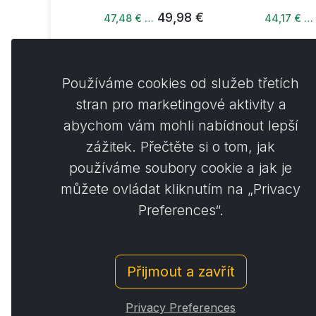
53,81 €
49,98 €
47,48 € …
44,17 € …
Používáme cookies od služeb třetích
stran pro marketingové aktivity a
abychom vám mohli nabídnout lepší
Koment
0
zážitek. Přečtěte si o tom, jak
používáme soubory cookie a jak je
můžete ovládat kliknutím na „Privacy
Preferences“.
Přijmout a zavřít
© Copyright 2014 - 2026
Activstar
Privacy Preferences