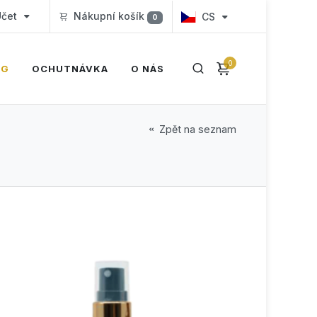
čet
Nákupní košík
CS
0
0
OG
OCHUTNÁVKA
O NÁS
Zpět na seznam