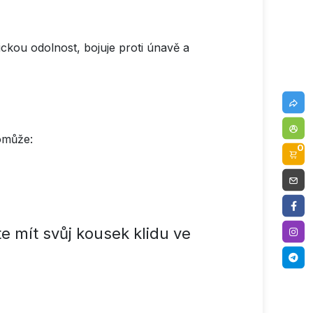
ckou odolnost, bojuje proti únavě a
omůže:
0
e mít svůj kousek klidu ve