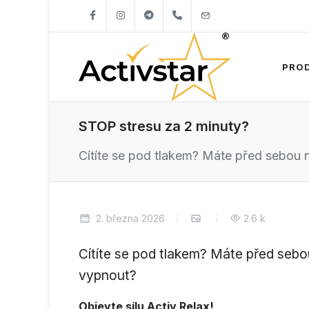
+421904262747
info@activstar.eu
PRO
STOP stresu za 2 minuty?
Cítíte se pod tlakem? Máte před sebou 
2. března 2026
2.6 k
Cítíte se pod tlakem? Máte před sebo
vypnout?
Objevte sílu Activ Relax!