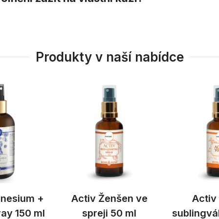
Produkty v naší nabídce
gnesium +
Activ Ženšen ve
Activ
ray 150 ml
spreji 50 ml
sublingvál