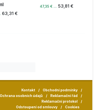
ml
53,81 €
47,35 € …
47,48 €
63,31 €
…
Kontakt
/
Obchodní podmínky
/
Ochrana osobních údajů
/
Reklamační řád
/
Reklamační protokol
/
Odstoupení od smlouvy
/
Cookies