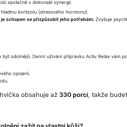
obí společně v dokonalé synergii:
e hladinu kortizolu (stresového hormonu).
 je schopen se přizpůsobit jeho potřebám:
Zvyšuje psychi
 být odolnější. Denní užívání přípravku Activ Relax vám p
ového opojení.
odu.
hvička obsahuje až
330 porcí
, takže budet
lnění zažít na vlastní kůži?