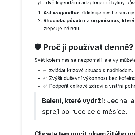
Tyto dvě legendární adaptogenní byliny půs
Ashwagandha:
Zklidňuje mysl a snižuj
Rhodiola: působí na organismus, který
zlepšuje náladu.
🛡️
Proč ji používat denně?
Svět kolem nás se nezpomalí, ale vy můžete
✅ zvládat krizové situace s nadhledem.
✅ Zvýšit duševní výkonnost bez kofein
✅ Podpořit celkové zdraví a vnitřní poh
Balení, které vydrží:
Jedna la
spreji po ruce celé měsíce.
Chcete ten pocit okamžitého uvo