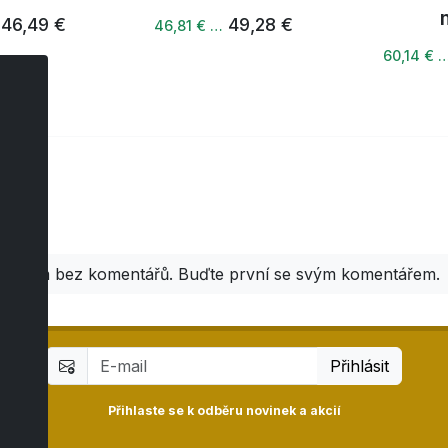
46,49 €
49,28 €
46,81 € …
60,14 € 
áře
Zatím bez komentářů. Buďte první se svým komentářem.
Přihlásit
Přihlaste se k odběru novinek a akcií