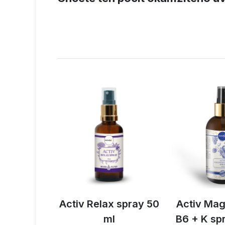
ity spray
Activ Relax spray 50
Activ Ma
ml
ml
B6 + K sp