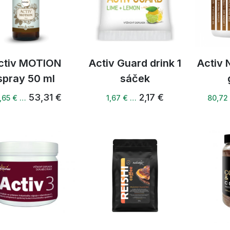
ctiv MOTION
Activ Guard drink 1
Activ 
spray 50 ml
sáček
53,31 €
2,17 €
,65 € …
1,67 € …
80,72