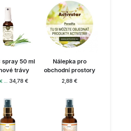
C spray 50 ml
Nálepka pro
onové trávy
obchodní prostory
34,78 €
2,88 €
 € …