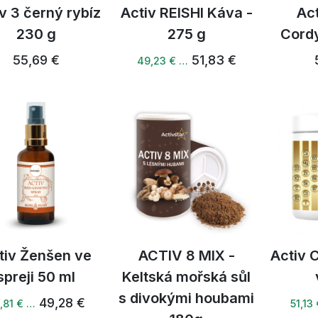
v 3 černý rybíz
Activ REISHI Káva -
Act
230 g
275 g
Cord
55,69 €
51,83 €
49,23 € …
tiv Ženšen ve
ACTIV 8 MIX -
Activ 
spreji 50 ml
Keltská mořská sůl
s divokými houbami
49,28 €
,81 € …
51,13