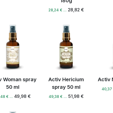
180g
28,82 €
28,24 € …
iv Woman spray
Activ Hericium
Activ
50 ml
spray 50 ml
40,37
49,98 €
51,98 €
,48 € …
49,38 € …