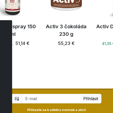
iv NO spray 150
Activ 3 čokoláda
Activ 
ml
230 g
51,14 €
55,23 €
8,59 € …
41,35
Přihlásit
Přihlaste se k odběru novinek a akcií