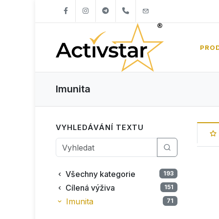
+421904262747
info@activstar.eu
PRO
Imunita
VYHLEDÁVÁNÍ TEXTU
Všechny kategorie
193
Cílená výživa
151
Imunita
71