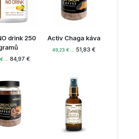
NO drink 250
Activ Chaga káva
gramů
51,83 €
49,23 € …
84,97 €
 € …