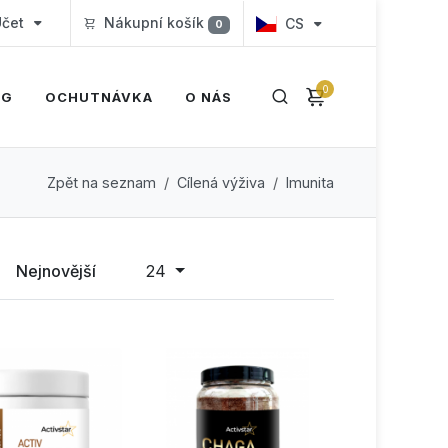
čet
Nákupní košík
CS
0
0
OG
OCHUTNÁVKA
O NÁS
Zpět na seznam
Cílená výživa
Imunita
Nejnovější
24