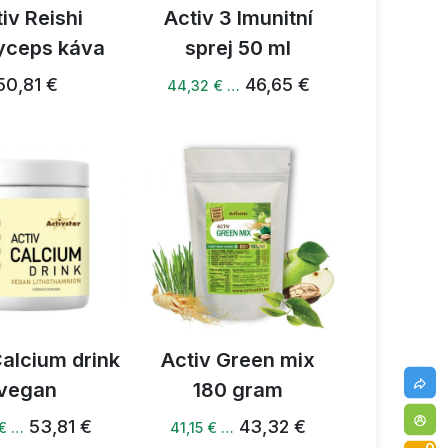
iv Reishi
Activ 3 Imunitní
yceps káva
sprej 50 ml
50,81 €
46,65 €
44,32 € …
Calcium drink
Activ Green mix
vegan
180 gram
53,81 €
43,32 €
 € …
41,15 € …
0