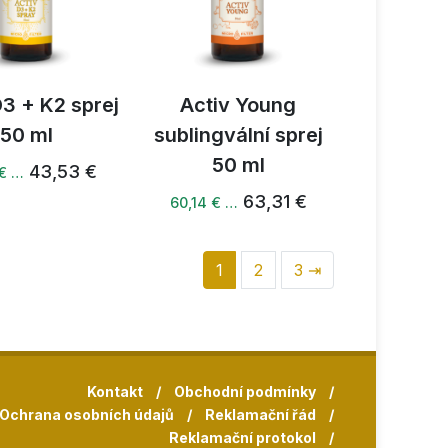
D3 + K2 sprej
Activ Young
50 ml
sublingvální sprej
50 ml
43,53 €
 € …
63,31 €
60,14 € …
1
2
3 ⇥
Kontakt
/
Obchodní podmínky
/
Ochrana osobních údajů
/
Reklamační řád
/
Reklamační protokol
/