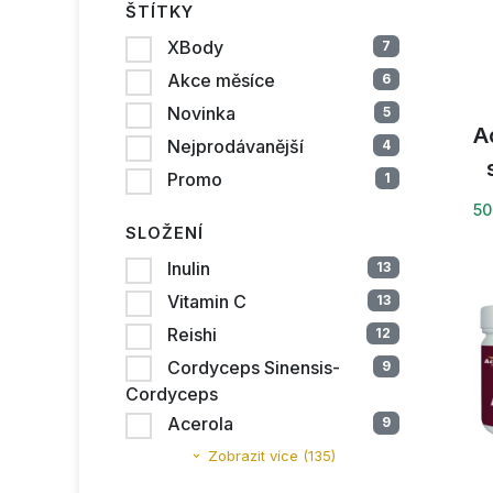
ŠTÍTKY
XBody
7
Akce měsíce
6
Novinka
5
A
Nejprodávanější
4
Promo
1
50
SLOŽENÍ
Inulin
13
Vitamin C
13
Reishi
12
Cordyceps Sinensis-
9
Cordyceps
Acerola
9
Zobrazit více (135)