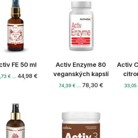
ctiv FE 50 ml
Activ Enzyme 80
Activ 
veganských kapslí
citr
44,98 €
,73 € …
78,30 €
74,39 € …
33,05