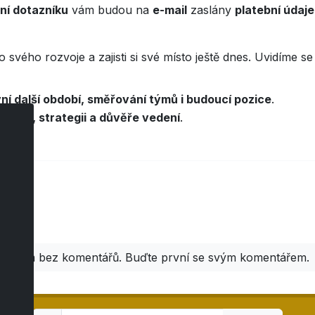
ní dotazníku
vám budou na
e-mail
zaslány
platební údaje
o svého rozvoje a zajisti si své místo ještě dnes. Uvidíme 
vní další období, směřování týmů i budoucí pozice
.
acích, strategii a důvěře vedení
.
áře
Zatím bez komentářů. Buďte první se svým komentářem.