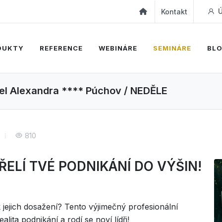
Ú
Kontakt
DUKTY
REFERENCE
WEBINÁRE
SEMINÁRE
BL
tel Alexandra **** Púchov / NEDĚLE
810
ŘELÍ TVÉ PODNIKÁNÍ DO VÝŠIN!
k jejich dosažení? Tento výjimečný profesionální
lita podnikání a rodí se noví lídři!