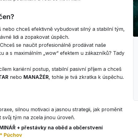
rčen?
nebo chceš efektivně vybudovat silný a stabilní tým,
rávné lidi a zopakovat úspěch.
Chceš se naučit profesionálně prodávat naše
laku a s maximálním „wow“ efektem u zákazníků? Tady
ílem kariérní postup, stabilní pasivní příjem a chceš
TAR
nebo
MANAŽÉR
, tohle je tvá zkratka k úspěchu.
xe, silnou motivaci a jasnou strategii, jak proměnit
svůj tým na zcela jinou úroveň.
SEMINÁŘ + přestávky na oběd a občerstvení
** Púchov