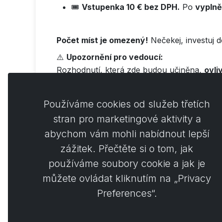
🎟️
Vstupenka 10 € bez DPH.
Po
vyplně
Počet míst je omezený!
Nečekej, investuj d
⚠️
Upozornění pro vedoucí:
Rozhodnutí, která zde budou učiněna,
ovli
Ti, kteří se zúčastní, získají
náskok v inform
Používáme cookies od služeb třetích
stran pro marketingové aktivity a
abychom vám mohli nabídnout lepší
Koment
0
zážitek. Přečtěte si o tom, jak
používáme soubory cookie a jak je
můžete ovládat kliknutím na „Privacy
Preferences“.