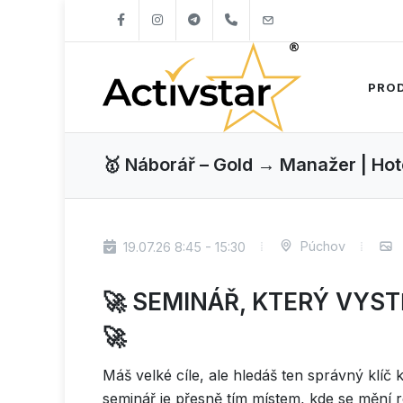
+421904262747
info@activstar.eu
PRO
🥇 Náborář – Gold → Manažer | Ho
Púchov
19.07.26 8:45 - 15:30
🚀 SEMINÁŘ, KTERÝ VYST
🚀
Máš velké cíle, ale hledáš ten správný klíč 
seminář je přesně tím místem, kde se mění rea