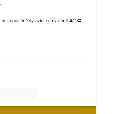
.
se tam, společně vyrazíme na vrchol! 🎩🚀💥