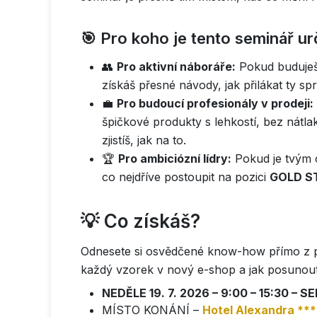
🎯 Pro koho je tento seminář u
👥
Pro aktivní náboráře:
Pokud buduješ 
získáš přesné návody, jak přilákat ty sp
💼
Pro budoucí profesionály v prodeji:
špičkové produkty s lehkostí, bez nát
zjistíš, jak na to.
🏆
Pro ambiciózní lídry:
Pokud je tvým c
co nejdříve postoupit na pozici
GOLD S
💡 Co získáš?
Odnesete si osvědčené know-how přímo z pra
každý vzorek v nový e-shop a jak posunout 
NEDĚLE 19. 7. 2026 – 9:00 – 15:30 – 
MÍSTO KONÁNÍ –
Hotel Alexandra **