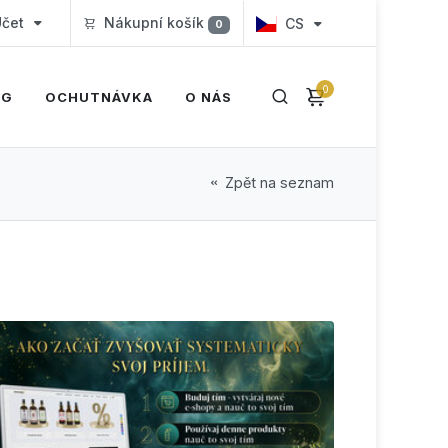
čet
Nákupní košík
CS
0
0
OG
OCHUTNÁVKA
O NÁS
Zpět na seznam