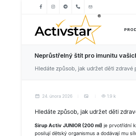
+421904262747
info@activstar.eu
PRO
Neprůstřelný štít pro imunitu vašic
Hledáte způsob, jak udržet děti zdravé 
24. února 2026
1.9 k
Hledáte způsob, jak udržet děti zdra
Sirup Activ JUNIOR (200 ml)
je prvotřídní 
posilují dětský organismus a dodávají mu sílu