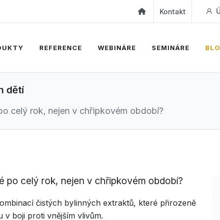
Ú
Kontakt
DUKTY
REFERENCE
WEBINÁRE
SEMINÁRE
BL
h dětí
po celý rok, nejen v chřipkovém období?
vé po celý rok, nejen v chřipkovém období?
kombinací čistých bylinných extraktů, které přirozeně
 v boji proti vnějším vlivům.