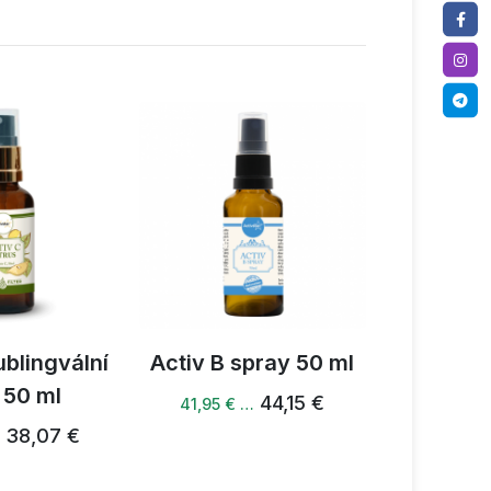
ublingvální
Activ B spray 50 ml
Activ jun
 50 ml
44,15 €
41,95 € …
38,07 €
…
33,24 €