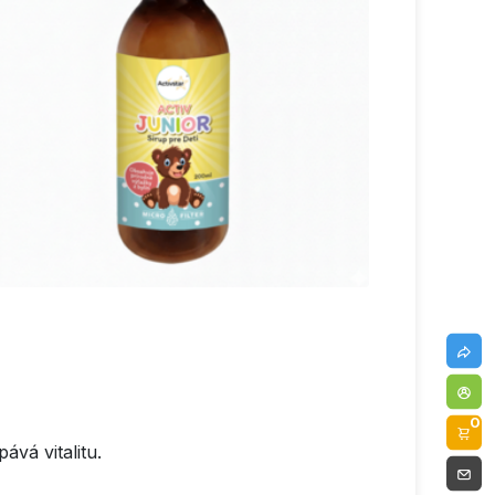
0
ává vitalitu.