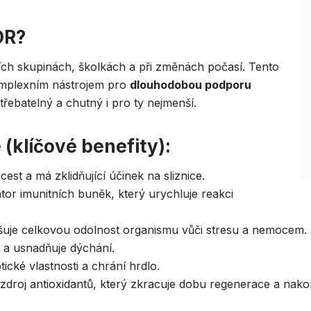
OR?
ních skupinách, školkách a při změnách počasí. Tento
omplexním nástrojem pro
dlouhodobou podporu
třebatelný a chutný i pro ty nejmenší.
 (klíčové benefity):
st a má zklidňující účinek na sliznice.
tor imunitních buněk, který urychluje reakci
yšuje celkovou odolnost organismu vůči stresu a nemocem.
 a usnadňuje dýchání.
ické vlastnosti a chrání hrdlo.
zdroj antioxidantů, který zkracuje dobu regenerace a nakop