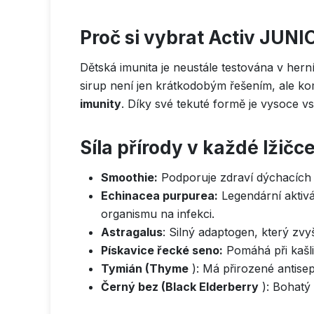
Proč si vybrat Activ JUNI
Dětská imunita je neustále testována v her
sirup není jen krátkodobým řešením, ale k
imunity
. Díky své tekuté formě je vysoce vs
Síla přírody v každé lžičce
Smoothie:
Podporuje zdraví dýchacích ce
Echinacea purpurea:
Legendární aktivá
organismu na infekci.
Astragalus
: Silný adaptogen, který zv
Pískavice řecké seno:
Pomáhá při kašli
Tymián (Thyme
): Má přirozené antisept
Černý bez (Black Elderberry
): Bohatý 