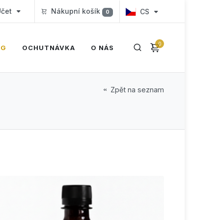
čet
Nákupní košík
CS
0
0
OG
OCHUTNÁVKA
O NÁS
Zpět na seznam