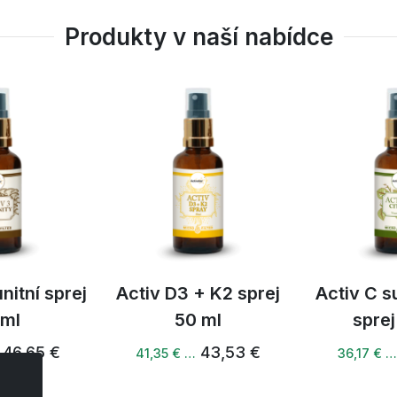
Produkty v naší nabídce
nitní sprej
Activ D3 + K2 sprej
Activ C s
 ml
50 ml
sprej
46,65 €
43,53 €
41,35 € …
36,17 € 