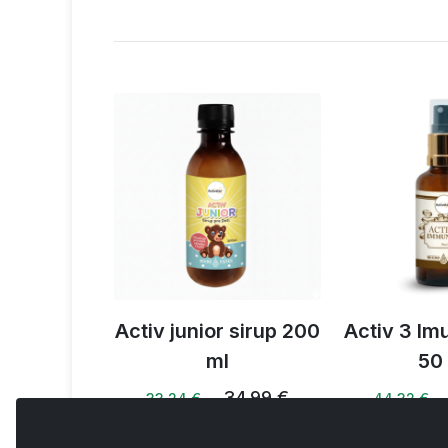
ray 50 ml
Activ junior sirup 200
Activ 3 Imu
ml
50
44,15 €
34,99 €
33,24 € …
44,32 € …