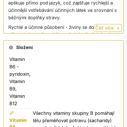
aplikuje přímo pod jazyk, což zajišťuje rychlejší a
účinnější vstřebávání účinných látek ve srovnání s
běžnými doplňky stravy.
Rychlé a účinné působení - živiny se dostávají
Číst více
přímo do krevního oběhu, obcházejí trávicí trakt a
poskytují tělu okamžitou podporu.
Složení
Praktické a snadné použití - ideální pro
každodenní použití, kompaktní balení umožňuje
Vitamin
mít jej vždy po ruce. Napište, jak je důležité
B6 -
každodenní používání
pyridoxin,
Vitamin
Dávkování
:
B9,
Dospělí 3 x denně 3 vstřiky, děti 3 x denně 2
Vitamin
vstřiky.
B12
obsah v denní dávce:
Všechny vitaminy skupiny B pomáhají
Dospělí:
Vitamin
tělu přeměňovat potravu (sacharidy)