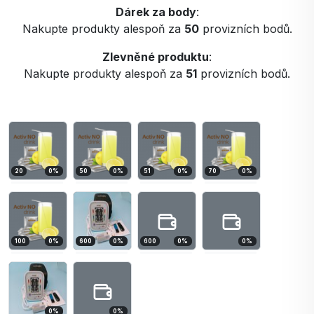
Dárek za body
:
Nakupte produkty alespoň za
50
provizních bodů.
Zlevněné produktu
:
Nakupte produkty alespoň za
51
provizních bodů.
20
0
%
50
0
%
51
0
%
70
0
%
100
0
%
600
0
%
600
0
%
0
%
0
%
0
%