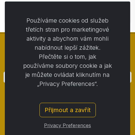
Zatím bez komentářů. Buďte první se svým
komentářem.
Používáme cookies od služeb
třetích stran pro marketingové
aktivity a abychom vám mohli
nabídnout lepší zážitek.
Přečtěte si o tom, jak
© Copyright 2014 - 2026
Activstar
používáme soubory cookie a jak
je můžete ovládat kliknutím na
Přihlásit
„Privacy Preferences“.
Přihlaste se k odběru novinek a akcií
Kontakt
/
Obchodní podmínky
/
Přijmout a zavřít
Ochrana osobních údajů
/
Reklamační řád
/
Reklamační protokol
/
Odstoupení od smlouvy
/
Privacy Preferences
Cookies