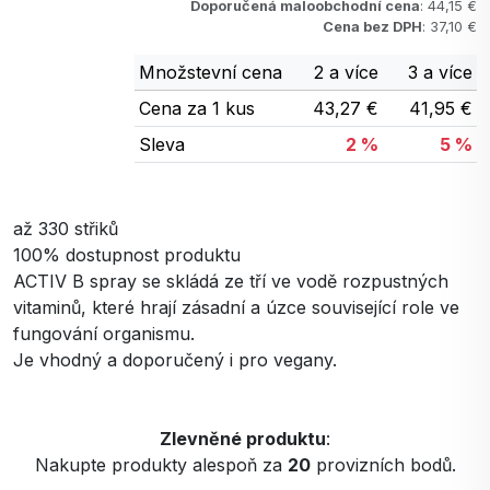
Doporučená maloobchodní cena
: 44,15 €
Cena bez DPH
: 37,10 €
Množstevní cena
2 a více
3 a více
Cena za 1 kus
43,27 €
41,95 €
Sleva
2 %
5 %
až 330 střiků
100% dostupnost produktu
ACTIV B spray se skládá ze tří ve vodě rozpustných
vitaminů, které hrají zásadní a úzce související role ve
fungování organismu.
Je vhodný a doporučený i pro vegany.
Zlevněné produktu
:
Nakupte produkty alespoň za
20
provizních bodů.