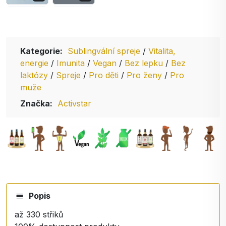
Kategorie:
Sublingvální spreje
/
Vitalita,
energie
/
Imunita
/
Vegan
/
Bez lepku
/
Bez
laktózy
/
Spreje
/
Pro děti
/
Pro ženy
/
Pro
muže
Značka:
Activstar
Popis
až 330 střiků