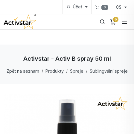
Účet
CS
0
0
Activstar - Activ B spray 50 ml
Zpět na seznam
Produkty
Spreje
Sublingvální spreje