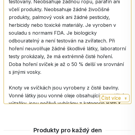
testovaný. Neobsahuje žádnou ropu, parafín ani
včelí produkty. Neobsahuje žádné živočišné
produkty, palmový vosk ani žádné pesticidy,
herbicidy nebo toxické materiály. Je vyroben v
souladu s normami FDA. Je biologicky
odbouratelný a není testován na zvířatech. Při
hoření neuvolňuje žádné škodlivé látky, laboratorní
testy prokázaly, že má extrémně čisté hoření.
Doba hoření svíček je až o 50 % delší ve srovnání
s jinými vosky.
Knoty ve svíčkách jsou vyrobeny z čisté bavlny.
Vonné látky jsou vonné oleje obsahující esenciální
Číst více
výtažky, jsou pečlivě vybírány z kategorie Bath &
Body, což znamená, že se používají i v
kosmetických přípravcích. Každá jednotlivá vůně je
testována a má vlastní certifikát čistoty a kvality
Produkty pro každý den
IFRA. Ve svíčkách jsou použity tak, aby byly