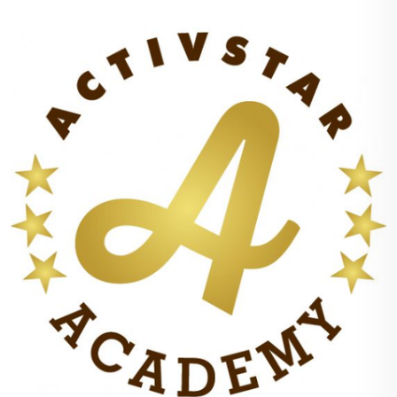
příjemně provoněné a vyladěné tak, aby se vůně
nespálila, ale aby se vosk a vůně v průběhu hoření
pouze odpařovaly.
Každý náš výrobek prochází několikatýdenním
testováním stability a bezpečnosti hoření, tyto
svíčky nevypouštějí černý kouř, který je škodlivý.
Testování svíček. Vzorky svíček byly důkladně
testovány v místnosti o rozloze 25 m², kde po
celou dobu hoření příjemně uvolňovaly svou vůni.
Hoření probíhalo po dobu 4 hodin na jedno
zapálení s dvouhodinovými přestávkami.
Doba hoření:
30+
Složení vosku
: 100% přírodní - sójový vosk (v
malém množství je přidán 100% přírodní kokosový