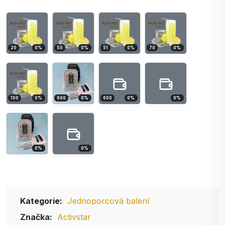
20
0
%
50
0
%
51
0
%
70
0
%
100
0
%
600
0
%
600
0
%
0
%
0
%
0
%
Kategorie:
Jednoporcová balení
Značka:
Activstar