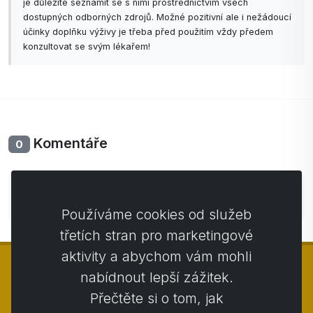
je důležité seznámit se s nimi prostřednictvím všech
dostupných odborných zdrojů. Možné pozitivní ale i nežádoucí
účinky doplňku výživy je třeba před použitím vždy předem
konzultovat se svým lékařem!
Komentáře
0
Zatím bez komentářů. Buďte první se svým
komentářem.
Používáme cookies od služeb
třetích stran pro marketingové
aktivity a abychom vám mohli
nabídnout lepší zážitek.
Přečtěte si o tom, jak