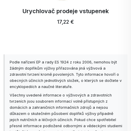
vosk, který napomáhá hoření a uvolňování vůně).
Geraniol
, linalool, d-limonen, dl-citronellol, omega-
Urychlovač prodeje vstupenek
pentadekalakton.
17,22 €
Podle nařízení EP a rady ES 1924 z roku 2006, nemohou být
žádným doplňkům výživy přiřazována jiná výživová a
zdravotní tvrzení kromě povolených. Tyto informace hovoří o
obecných účincích jednotlivých složek, o kterých se dočtete v
encyklopediích a naučné literatuře.
Všechny uvedené informace o výživových a zdravotních
tvrzeních jsou souborem informací volně přístupných z
domácích a zahraničních informačních zdrojů a nejsou
důkazem o skutečném působení doplňků výživy případně
jejich nutričních a léčivých účincích. Pokud chce spotřebitel
přesné informace podložené odbornými a vědeckými studiemi