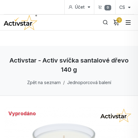
Účet
CS
0
0
Activstar - Activ svíčka santalové dřevo
140 g
Zpět na seznam
Jednoporcová balení
Vyprodáno