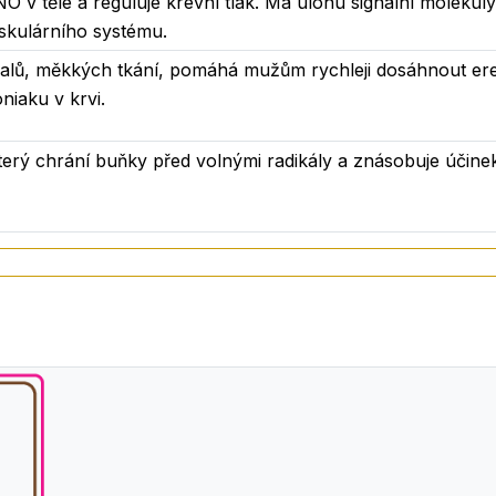
 v těle a reguluje krevní tlak. Má úlohu signální molekuly
u každodenní stravu o ovocné extrakty a další složky v tek
askulárního systému.
 B2, B6, B1, B12, kyselina listová, biotin) - komplex vitam
- silný antioxidant.
alů, měkkých tkání, pomáhá mužům rychleji dosáhnout erek
niaku v krvi.
ě do 2-3 dcl vody.
 který chrání buňky před volnými radikály a znásobuje účinek