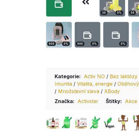
20
0
%
50
600
0
%
600
0
%
0
%
Kategorie:
Activ NO
/
Bez laktózy
Imunita
/
Vitalita, energie
/
Oběhový
/
Množstevní sleva
/
XBody
Značka:
Activstar
Štítky:
Akce