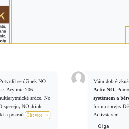
Mám dobré zkuš
ce.
Arytmie 206
Activ NO.
Pomoh
multiarytmické srdce.
No
systémem a bér
O spereju, NO drink
formu spreje. Dě
t a pokračuji a jsem
Activstarem.
Číst více
Oľga