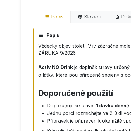
Popis
Složení
Dok
Popis
Vědecký objev století. Vliv zázračné mol
ZÁRUKA 9/2026
Activ NO Drink
je doplněk stravy určený 
o látky, které jsou přirozeně spojeny s po
Doporučené použití
Doporučuje se užívat
1 dávku denně
.
Jednu porci rozmíchejte ve 2-3 dl vod
Přípravek je připraven k okamžité sp
Kdykoliv během dne dle vlastní potřeb