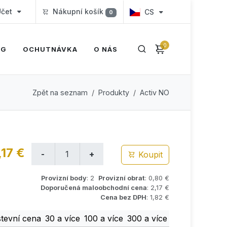
čet
Nákupní košík
CS
0
0
OG
OCHUTNÁVKA
O NÁS
Zpět na seznam
Produkty
Activ NO
,17 €
Koupit
Provizní body
: 2
Provizní obrat
: 0,80 €
Doporučená maloobchodní cena
: 2,17 €
Cena bez DPH
: 1,82 €
tevní cena
30 a více
100 a více
300 a více