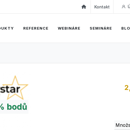
Ú
Kontakt
DUKTY
REFERENCE
WEBINÁRE
SEMINÁRE
BL
2
%
bodů
Množs