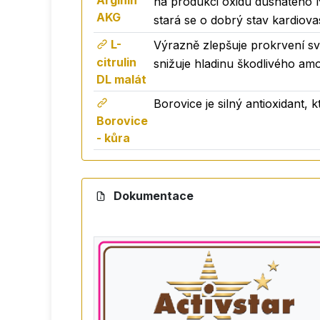
Arginin
na produkci oxidu dusnatého NO
kdo hledá snadný způsob, jak doplnit svo
AKG
stará se o dobrý stav kardiov
Vitamínový premix
(vitamin C, E, B3, B5,
L-
na energii a snižují pocit únavy, vitamin C 
Výrazně zlepšuje prokrvení sv
citrulin
snižuje hladinu škodlivého amo
Doporučené dávkování:
1 sáček 1 x denn
DL malát
Borovice je silný antioxidant,
Borovice
- kůra
Dokumentace