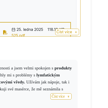
25. ledna 2025
118.18 KB
Číst více
525.pdf
enosti a jsem velmi spokojen s
produkty
ly mi s problémy s
lymfatickým
covými vředy.
Užívám jak nápoje, tak i
kuji své masérce, že mě seznámila s
Číst více