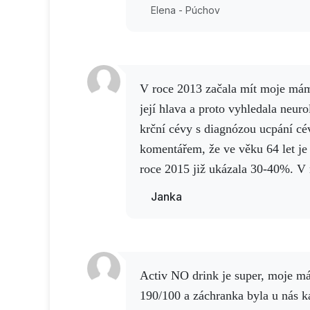
Elena - Púchov
V roce 2013 začala mít moje máma závratě, kroutila se
její hlava a proto vyhledala neuro
krční cévy s diagnózou ucpání c
komentářem, že ve věku 64 let je 
roce 2015 již ukázala 30-40%.
V 
30-59%, ale žádná léčba.
Protože 
Janka
pomohl při artritidě, jsem 45 dní
sonografickým vyšetřením mé má
který užívala každý večer před s
absolvovala kontrolu s výsledke
Activ NO drink je super, moje máma mívala vysoký tlak
mluví za všechno.
Nejen výsledky
190/100 a záchranka byla u nás k
ale máma se také cítí super.