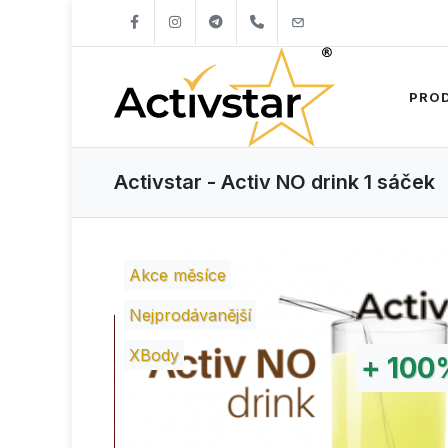
+421904262747
info@activstar.eu
PRO
Activstar - Activ NO drink 1 sáček
Akce měsíce
Nejprodávanější
XBody
+
100