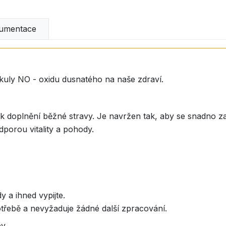
umentace
ekuly NO - oxidu dusnatého na naše zdraví.
k doplnění běžné stravy. Je navržen tak, aby se snadno za
dporou vitality a pohody.
y a ihned vypijte.
otřebě a nevyžaduje žádné další zpracování.
y,