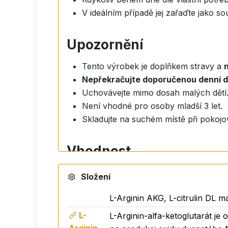
V ideálním případě jej zařaďte jako s
Upozornění
Tento výrobek je doplňkem stravy a
Nepřekračujte doporučenou denní 
Uchovávejte mimo dosah malých dětí
Není vhodné pro osoby mladší 3 let.
Skladujte na suchém místě při pokojov
Vhodnost
Přípravek je vhodný pro dospělé a mla
Složení
Neobsahuje GMO, sacharózu ani lakt
L-Arginin AKG, L-citrulin DL ma
Vhodné pro vegany.
L-
L-Arginin-alfa-ketoglutarát je
Activ NO Drink je určen k podpoře normáln