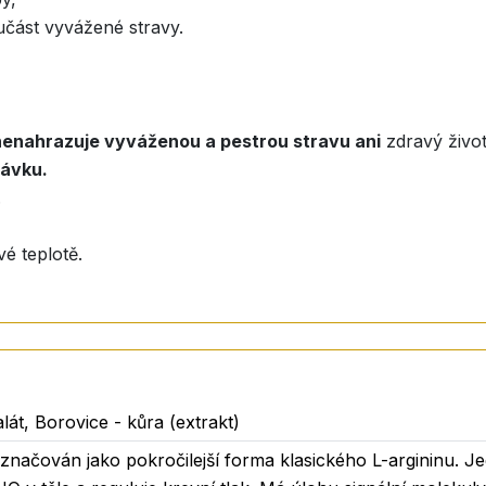
oučást vyvážené stravy.
nenahrazuje vyváženou a pestrou stravu ani
zdravý životn
dávku.
.
é teplotě.
distvé starší 3 let (pokud není uvedeno jinak).
ózu.
lát, Borovice - kůra (extrakt)
 označován jako pokročilejší forma klasického L-argininu. Je
í stravy - jeho složení se zaměřuje na látky přirozeně pří