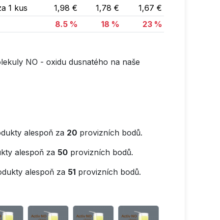
a 1 kus
1,98 €
1,78 €
1,67 €
8.5 %
18 %
23 %
molekuly NO - oxidu dusnatého na naše
dukty alespoň za
20
provizních bodů.
kty alespoň za
50
provizních bodů.
odukty alespoň za
51
provizních bodů.