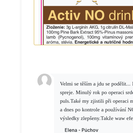
Velmi se těším a jdu se podělit... Potvrdil se účinek NO
spreje.
Minulý rok po operaci srd
puls.Také my zjistili při operaci 
a dnes po kontrole a používání N
výsledky zlepšeny.Takže waw efek
spokojena
Elena - Púchov