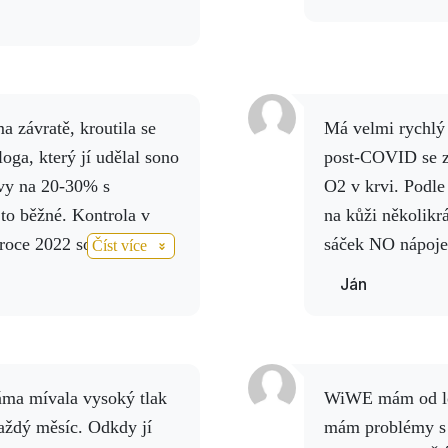
Má velmi rychlý účinek zejména u syndromu COVID a
loga, který jí udělal sono
post-COVID se z
évy na 20-30% s
O2 v krvi. Podle 
to běžné.
Kontrola v
na kůži několikr
roce 2022 sono ukázalo
sáček NO nápoje
Číst více
díky Activstar, který mi
Ján
 před dalším
mě nasadila Activ NO,
paním.
V listopadu 2023,
m 30-40%.
Myslím, že to
WiWE mám od loňského října, protože měření ukázala, že
 ze sona jsou úžasné,
aždý měsíc.
Odkdy jí
mám problémy s f