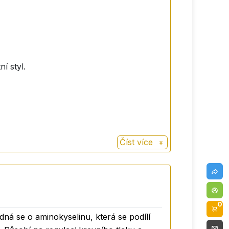
í styl.
Číst více
0
dná se o aminokyselinu, která se podílí
tomné ve stravě. Je ideální pro každého,