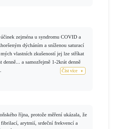
horšeným dýcháním a sníženou saturací
mých vlastních zkušeností jej lze stříkat
át denně... a samozřejmě 1-2krát denně
.
Číst více
ibrilací, arytmií, srdeční frekvencí a