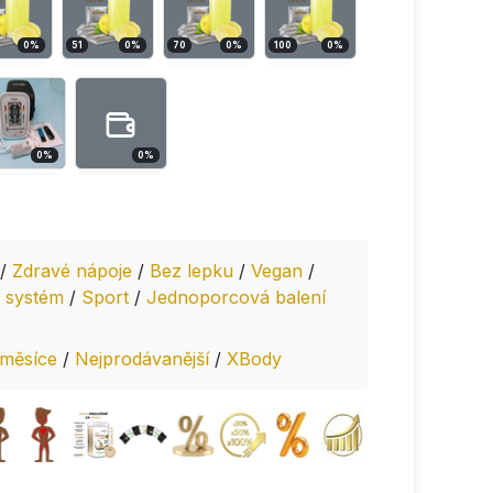
0
%
51
0
%
70
0
%
100
0
%
0
%
0
%
/
Zdravé nápoje
/
Bez lepku
/
Vegan
/
 systém
/
Sport
/
Jednoporcová balení
 měsíce
/
Nejprodávanější
/
XBody