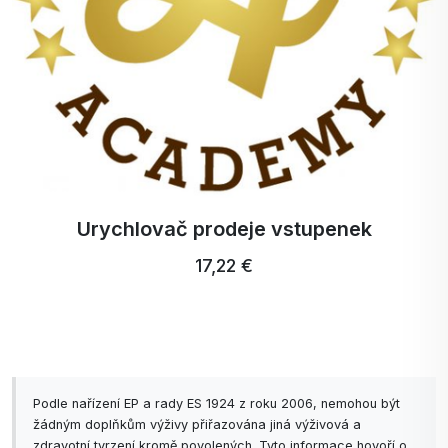
Urychlovač prodeje vstupenek
17,22 €
Podle nařízení EP a rady ES 1924 z roku 2006, nemohou být
žádným doplňkům výživy přiřazována jiná výživová a
zdravotní tvrzení kromě povolených. Tyto informace hovoří o