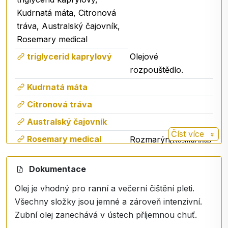
Kudrnatá máta, Citronová
tráva, Australský čajovník,
Rosemary medical
triglycerid kaprylový
Olejové
rozpouštědlo.
Kudrnatá máta
Citronová tráva
Australský čajovník
Číst více
Rosemary medical
Rozmarýn
(Rosmarinus
) se v
officinalis
lidovém léčitelství,
Dokumentace
ale i ve
Olej je vhodný pro ranní a večerní čištění pleti.
farmaceutickém
Všechny složky jsou jemné a zároveň intenzivní.
průmyslu používá
Zubní olej zanechává v ústech příjemnou chuť.
jako prostředek,