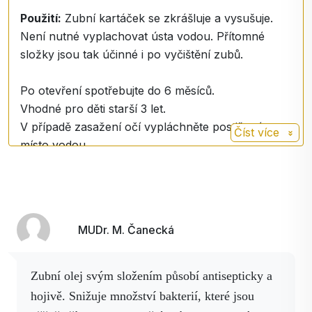
který zvyšuje
Použití:
Zubní kartáček se zkrášluje a vysušuje.
prokrvení a tlumí
Není nutné vyplachovat ústa vodou. Přítomné
bolest.
složky jsou tak účinné i po vyčištění zubů.
Kaprylový/kapricový
triglyceridový olej˟, Mentha
Po otevření spotřebujte do 6 měsíců.
Spicata Herb Oil˟,
Vhodné pro děti starší 3 let.
Cymbopogon Flexuosus
V případě zasažení očí vypláchněte postižené
Číst více
Herb Oil˟, Melaleuca
místo vodou.
Alternifolia Leaf Oil˟,
Rosmarinus Officinalis Leaf
Dávkování
: přibližně na 6 měsíců
Oil˟, CITRAL, LIMONENE,
LINALOOL, ˟Originály
MUDr. M. Čanecká
pocházejí z ekologického
zemědělství.
Zubní olej svým složením působí antisepticky a
hojivě.
Snižuje množství bakterií, které jsou