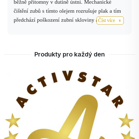
běžně přítomny v dutině ústní.
Mechanické
čištění zubů s tímto olejem rozrušuje plak a tím
předchází poškození zubní skloviny a zánětům
Číst více
dásní.
Odstraňováním zánětu dásní se předchází i
kardiovaskulárním onemocněním.
Doporučuji
používat tento olej následovně: Na suchý
Produkty pro každý den
kartáček nakapat 5 kapek a malým krouživým
skoro vibračním pohybem procházet všechny
plochy zubů.
Přebytečné sliny jen plivat po
skončení není třeba vyplachovat.
Přeji trpělivost
a vytrvalost při péči o dutinu ústní.