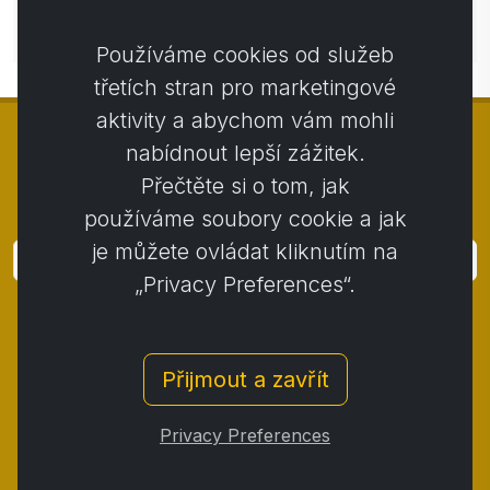
Zatím bez komentářů. Buďte první se svým
komentářem.
Používáme cookies od služeb
třetích stran pro marketingové
aktivity a abychom vám mohli
nabídnout lepší zážitek.
Přečtěte si o tom, jak
© Copyright 2014 - 2026
Activstar
používáme soubory cookie a jak
je můžete ovládat kliknutím na
Přihlásit
„Privacy Preferences“.
Přihlaste se k odběru novinek a akcií
Kontakt
/
Obchodní podmínky
/
Přijmout a zavřít
Ochrana osobních údajů
/
Reklamační řád
/
Reklamační protokol
/
Odstoupení od smlouvy
/
Privacy Preferences
Cookies