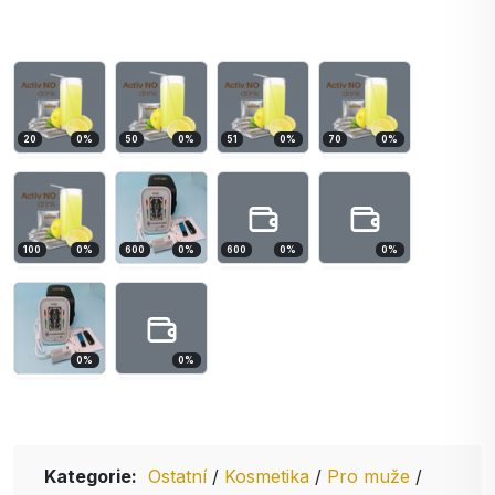
20
0
%
50
0
%
51
0
%
70
0
%
100
0
%
600
0
%
600
0
%
0
%
0
%
0
%
Kategorie:
Ostatní
/
Kosmetika
/
Pro muže
/