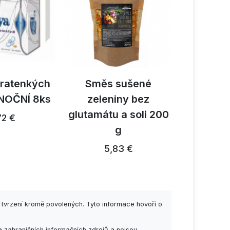
tratenkých
Směs sušené
Activ B
NOČNÍ 8ks
zeleniny bez
reishi 
glutamátu a soli 200
1
72 €
g
26,91 €
5,83 €
 tvrzení kromě povolených. Tyto informace hovoří o
 zahraničních informačních zdrojů a nejsou