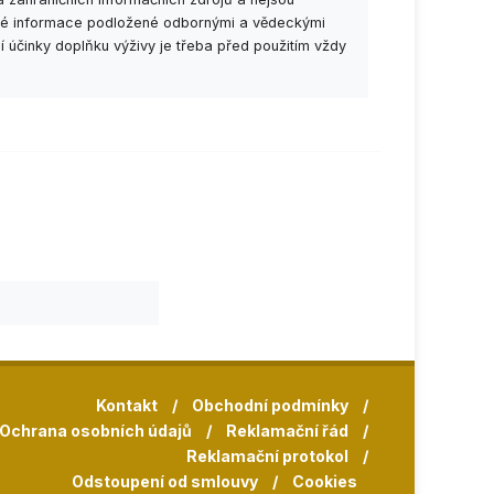
esné informace podložené odbornými a vědeckými
í účinky doplňku výživy je třeba před použitím vždy
Kontakt
/
Obchodní podmínky
/
Ochrana osobních údajů
/
Reklamační řád
/
Reklamační protokol
/
Odstoupení od smlouvy
/
Cookies