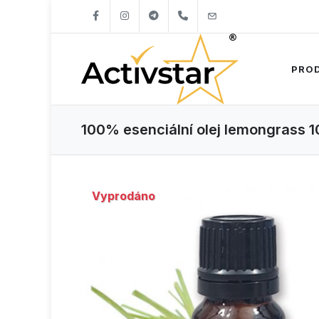
+421904262747
info@activstar.eu
PRO
100% esenciální olej lemongrass 1
Vyprodáno