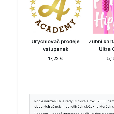
ropestřec
Urychlovač prodeje
Zubní kart
ký 300g
vstupenek
Ultra
3 €
17,22 €
5,1
Podle nařízení EP a rady ES 1924 z roku 2006, ne
obecných účincích jednotlivých složek, o kterých s
Všechny uvedené informace o výživových a zdravot