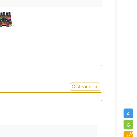
Číst více
0