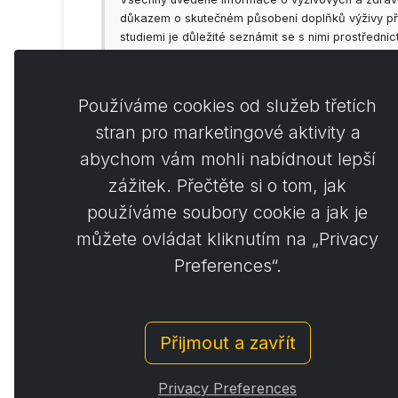
důkazem o skutečném působení doplňků výživy příp
studiemi je důležité seznámit se s nimi prostředni
předem konzultovat se svým lékařem!
Používáme cookies od služeb třetích
stran pro marketingové aktivity a
abychom vám mohli nabídnout lepší
Koment
0
zážitek. Přečtěte si o tom, jak
používáme soubory cookie a jak je
můžete ovládat kliknutím na „Privacy
Preferences“.
Přijmout a zavřít
© Copyright 2014 - 2026
Activstar
Privacy Preferences