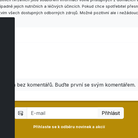
adně jejich nutričních a léčivých účincích. Pokud chce spotřebitel př
ctvím všech dostupných odborných zdrojů. Možné pozitivní ale i nežádouc
áře
Zatím bez komentářů. Buďte první se svým komentářem.
Přihlásit
Přihlaste se k odběru novinek a akcií