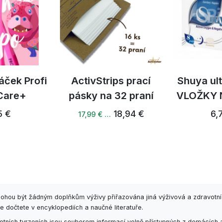
áček Profi
ActivStrips prací
Shuya ul
 Care+
pásky na 32 praní
VLOŽKY 
5 €
18,94 €
6,
17,99 € …
mohou být žádným doplňkům výživy přiřazována jiná výživová a zdravotní
e dočtete v encyklopediích a naučné literatuře.
ních tvrzeních jsou souborem informací volně přístupných z domácích a