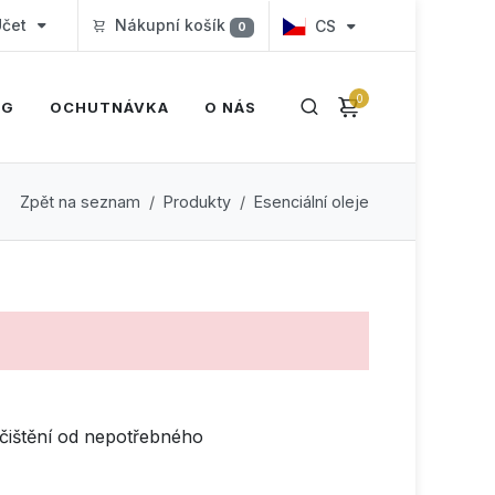
čet
Nákupní košík
CS
0
0
OG
OCHUTNÁVKA
O NÁS
Zpět na seznam
Produkty
Esenciální oleje
čištění od nepotřebného