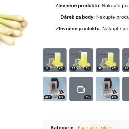
Zlevněné produktu
:
Nakupte pro
Dárek za body
:
Nakupte produ
Zlevněné produktu
:
Nakupte pr
20
0
%
50
0
%
51
0
%
70
600
0
%
0
%
0
%
Kategorie:
Esenciální oleje