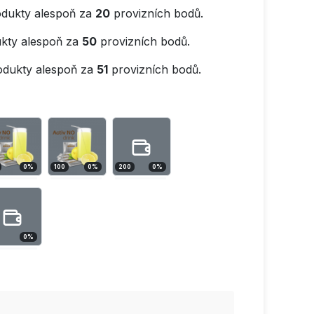
dukty alespoň za
20
provizních bodů.
kty alespoň za
50
provizních bodů.
odukty alespoň za
51
provizních bodů.
0
%
100
0
%
200
0
%
0
%