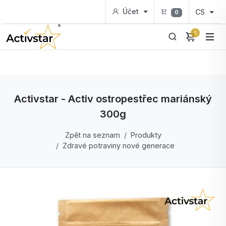
Účet
CS
0
0
Activstar - Activ ostropestřec mariánský
300g
Zpět na seznam
Produkty
Zdravé potraviny nové generace