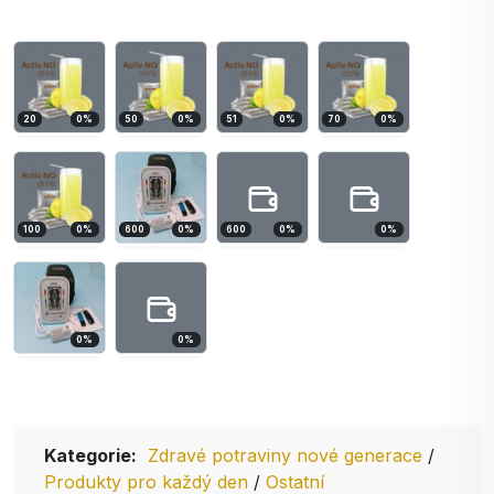
20
0
%
50
0
%
51
0
%
70
0
%
100
0
%
600
0
%
600
0
%
0
%
0
%
0
%
Kategorie:
Zdravé potraviny nové generace
/
Produkty pro každý den
/
Ostatní