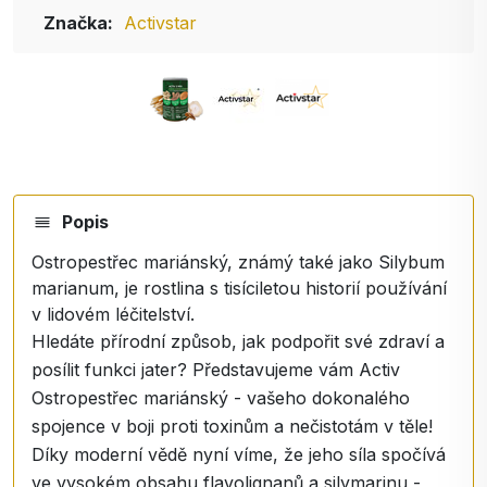
Značka:
Activstar
Popis
Ostropestřec mariánský, známý také jako Silybum
marianum, je rostlina s tisíciletou historií používání
v lidovém léčitelství.
Hledáte přírodní způsob, jak podpořit své zdraví a
posílit funkci jater? Představujeme vám Activ
Ostropestřec mariánský - vašeho dokonalého
spojence v boji proti toxinům a nečistotám v těle!
Díky moderní vědě nyní víme, že jeho síla spočívá
ve vysokém obsahu flavolignanů a silymarinu -