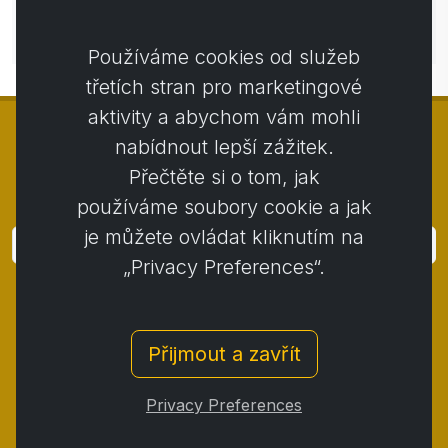
Zatím bez komentářů. Buďte první se svým
komentářem.
Používáme cookies od služeb
třetích stran pro marketingové
aktivity a abychom vám mohli
nabídnout lepší zážitek.
Přečtěte si o tom, jak
© Copyright 2014 - 2026
Activstar
používáme soubory cookie a jak
je můžete ovládat kliknutím na
Přihlásit
„Privacy Preferences“.
Přihlaste se k odběru novinek a akcií
Kontakt
/
Obchodní podmínky
/
Přijmout a zavřít
Ochrana osobních údajů
/
Reklamační řád
/
Reklamační protokol
/
Odstoupení od smlouvy
/
Privacy Preferences
Cookies