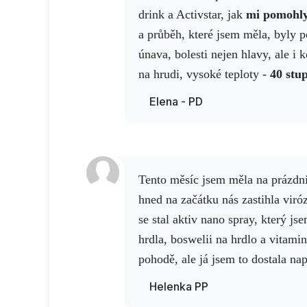
drink a Activstar, jak
mi pomohly 
a průběh, které jsem měla, byly 
únava, bolesti nejen hlavy, ale i k
na hrudi, vysoké teploty -
40 stu
Začala jsem tedy užívat produkty 
Elena - PD
dávkách. Po třech týdnech jsem šl
potvrdil, že jsem překonala covid
Měl jsem oboustranný zápal plic a skvrny na levé
straně. Lékař mi řekl, že mé plí
Tento měsíc jsem měla na prázdninách svého vnoučka a
šest měsíců.
Užívala jsem denně
hned na začátku nás zastihla vi
Activ 3, Activcordyceps, Activre
se stal aktiv nano spray, který js
dávkách a náš úžasný sprej, který
hrdla, boswelii na hrdlo a vitami
vitaminem C ve spreji.
Na
opa
pohodě, ale já jsem
to dostala nap
po týdnu, kdy jsem se cítila den
dávku vitamínu C a activmineral 
Helenka PP
překvapený lékař zeptal, co be
a cordyceps.
Aby toho nebylo mál