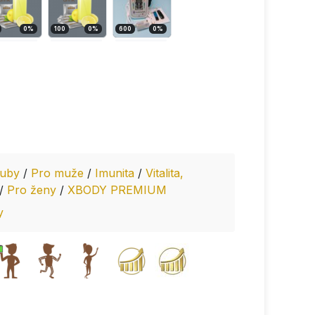
0
%
100
0
%
600
0
%
ouby
/
Pro muže
/
Imunita
/
Vitalita,
/
Pro ženy
/
XBODY PREMIUM
y