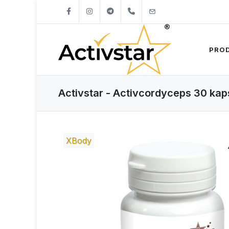
+421904262747
info@activstar.eu
PRO
Activstar - Activcordyceps 30 kaps
XBody