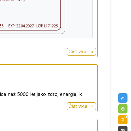
Číst více
íce než 5000 let jako zdroj energie, k
Číst více
0