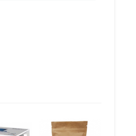
jdu o holi odložila jsem ji v roce 2020,
blémů
a podařilo se mi zhubnout ze
jsem velmi spokojená se všemi produkty
íky Janko, díky Activstar.