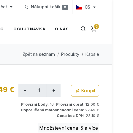
čet
Nákupní košík
CS
0
0
OG
OCHUTNÁVKA
O NÁS
Zpět na seznam
Produkty
Kapsle
49 €
Koupit
Provizní body
: 16
Provizní obrat
: 12,00 €
Doporučená maloobchodní cena
: 27,49 €
Cena bez DPH
: 23,10 €
Množstevní cena
5 a více