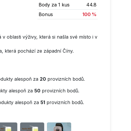
Body za 1 kus
44.8
Bonus
100 %
 oblasti výživy, která si našla své místo i v
, která pochází ze západní Číny.
dukty alespoň za
20
provizních bodů.
kty alespoň za
50
provizních bodů.
odukty alespoň za
51
provizních bodů.