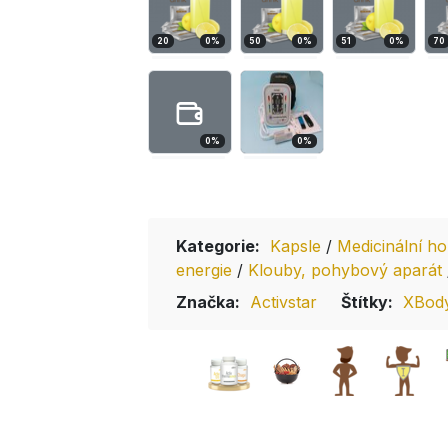
20
0
%
50
0
%
51
0
%
70
0
%
0
%
Kategorie:
Kapsle
/
Medicinální h
energie
/
Klouby, pohybový aparát
Značka:
Activstar
Štítky:
XBod