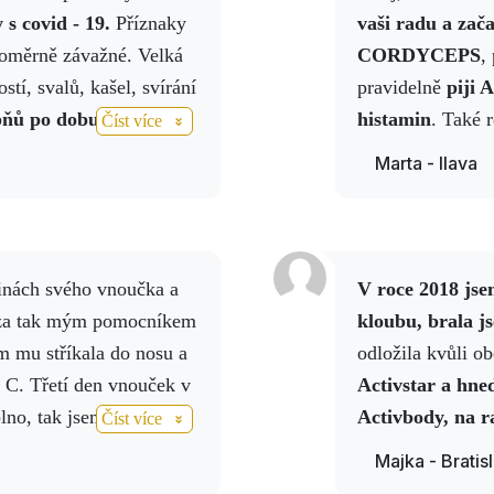
s covid - 19.
Příznaky
vaši radu a zača
poměrně závažné. Velká
CORDYCEPS
,
ostí, svalů, kašel, svírání
pravidelně
piji A
pňů po dobu 14 dnů.
histamin
. Také 
Číst více
Activstar ve vyšších
kalcium a NO ná
Marta - Ilava
a na rentgen plic, který
histaminové rea
 19.
Activ
Fiber
je p
bez teplot. Není 
únava přetrvávají
ce se zregenerují asi za
V roce 2018 jsem podstoupila výměnu kolenního
Také mi stále k
NO - pít ráno, večer,
róza tak mým pomocníkem
kloubu, brala j
Activ
nano spra
ishi
ve zvýšených
em mu stříkala do nosu a
odložila kvůli ob
 jsem také uspávala s
n C. Třetí den vnouček v
Activstar a hned
kovaném
rentgenu plic,
lno, tak jsem si zvýšila
Activbody, na r
Číst více
 ode dne lépe, se mě
a přidala k tomu Activ 3
Chitosan kapsle 
Majka - Bratis
ru, protože skvrny na
o tak naše malé šidélko
s kolagenem nyn