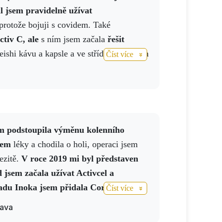
l jsem pravidelně užívat
 protože bojuji s covidem. Také
ctiv C, ale
s ním jsem začala
řešit
reishi kávu a kapsle a ve střídavých dnech
Číst více
poj.
A světe div se, všechny
kce na jídlo
do 14 dnů
zmizely
.
Ten
ro mě zázrak.
Průběh covidu je mírnější
to ale úplně příjemné, protože kašel a
, ale jsem ráda, že je to alespoň takhle.
ýchají dutiny a jakmile si nastříkám
sem
léky a chodila o holi, operaci jsem
y, je to v pořádku. Spolupracuji.
ezitě.
V roce 2019 mi byl představen
 jsem začala užívat Activcel a
adu Inoka jsem přidala Cordyceps a
Číst více
a také piji Activslim a přidala Activ C
lava
í je rok 2022 a ještě jsem nebyla na