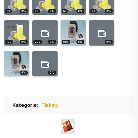
20
0
%
50
0
%
51
0
%
70
0
%
100
0
%
200
0
%
600
0
%
0
%
0
%
0
%
Kategorie:
Plakaty