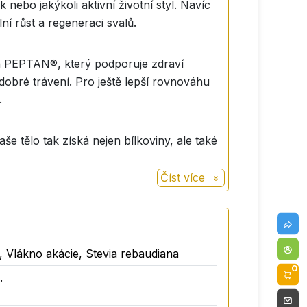
 nebo jakýkoli aktivní životní styl. Navíc
í růst a regeneraci svalů.
en PEPTAN®, který podporuje zdraví
obré trávení. Pro ještě lepší rovnováhu
.
tělo tak získá nejen bílkoviny, ale také
Číst více
pracovat, a přitom vás udrží v chodu bez
 Vlákno akácie, Stevia rebaudiana
ní jahodovou příchuť, která je jemná a
0
.