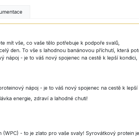
umentace
e mít vše, co vaše tělo potřebuje k podpoře svalů,
o celý den. To vše s lahodnou banánovou příchutí, která po
 nápoj - je to váš nový spojenec na cestě k lepší kondici, zd
roteinový nápoj - je to váš nový spojenec na cestě k lepší ko
ávka energie, zdraví a lahodné chuti!
(WPC) - to je zlato pro vaše svaly! Syrovátkový protein je