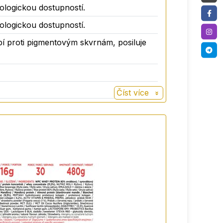
biologickou dostupností.
biologickou dostupností.
bí proti pigmentovým skvrnám, posiluje
í styl.
Číst více
ho původu. Pokud hledáte veganskou
omplex trávicích enzymů, které pomáhají
at kdykoli během dne - po tréninku, k