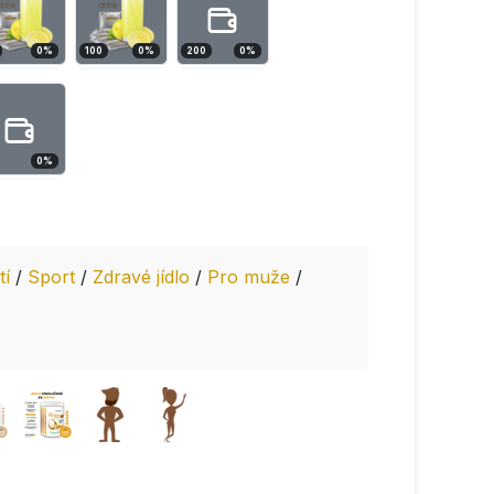
0
%
100
0
%
200
0
%
0
%
tí
/
Sport
/
Zdravé jídlo
/
Pro muže
/