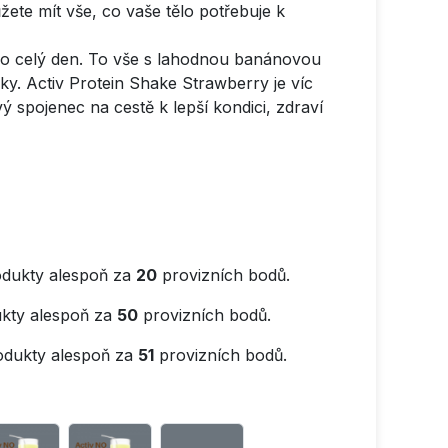
ete mít vše, co vaše tělo potřebuje k
i po celý den. To vše s lahodnou banánovou
ky. Activ Protein Shake Strawberry je víc
ý spojenec na cestě k lepší kondici, zdraví
dukty alespoň za
20
provizních bodů.
kty alespoň za
50
provizních bodů.
odukty alespoň za
51
provizních bodů.