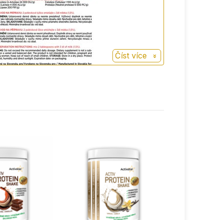
Číst více
á a vyvážená - žádná umělá chemická
ení bez nadýmání a těžkosti.
hodnotu - vysoce kvalitní ingredience,