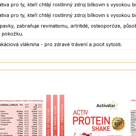
 změnit váš život?
tiva pro ty, kteří chtějí rostlinný zdroj bílkovin s vysokou 
tiva pro ty, kteří chtějí rostlinný zdroj bílkovin s vysokou 
en - ať už v práci, na túře nebo při cvičení.
 zdraví kloubů, pokožky a trávení.
pavky, zabraňuje revmatismu, artritidě, osteoporóze, půso
nota, kterou ocení každý - bez ohledu na věk nebo životn
a pokožku.
iová vláknina - pro zdravé trávení a pocit sytosti.
huje syrovátkový protein a kolagen, které jsou živočišné
obky.
množství laktózy, ale výrobek je doplněn o DIGEZYME® - k
 na laktózu
ovat.
 vody nebo rostlinného mléka, protřepat v šejkru a vychutn