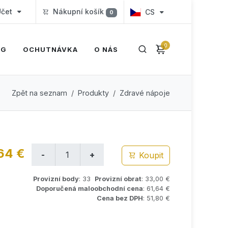
čet
Nákupní košík
CS
0
0
OG
OCHUTNÁVKA
O NÁS
Zpět na seznam
Produkty
Zdravé nápoje
64 €
Koupit
Provizní body
: 33
Provizní obrat
: 33,00 €
Doporučená maloobchodní cena
: 61,64 €
Cena bez DPH
: 51,80 €