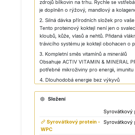
zdrojů bílkovin na trhu. Rychle se vstřebáv
je doplněn o rýžový, mandlový a kolageno
2. Silná dávka přírodních složek pro vaše
Tento proteinový koktejl není jen o sva
kloubů, kůže, vlasů a nehtů. Přidaná vlá
trávicího systému je koktejl obohacen o
3. Kompletní směs vitamínů a minerálů
Obsahuje ACTIV VITAMIN & MINERAL PREMIX
potřebné mikroživiny pro energii, imunitu a
4. Dlouhodobá energie bez výkyvů
Díky obsahu MCT v kokosovém oleji získát
náhlých poklesů hladiny cukru. Ideální pro a
Složení
5. Lahodná jahodová příchuť bez kompro
Syrovátkový p
Zapomeňte na umělé příchutě a nepříjemn
osvěžující. Navíc je slazený přírodní stévi
Syrovátkový protein -
Syrovátkový p
WPC