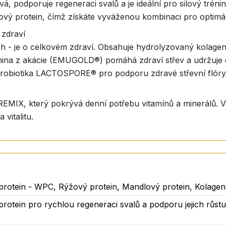
á, podporuje regeneraci svalů a je ideální pro silový trénink
vý protein, čímž získáte vyváženou kombinaci pro optimáln
 zdraví
lech - je o celkovém zdraví. Obsahuje hydrolyzovaný kolag
knina z akácie (EMUGOLD®) pomáhá zdraví střev a udržuje d
 probiotika LACTOSPORE® pro podporu zdravé střevní flóry
, který pokrývá denní potřebu vitamínů a minerálů. Vaše 
 vitalitu.
e okamžitý zdroj energie, který vaše tělo dokáže rychle z
ktivní lidi, kteří potřebují energii na celý den.
misů
rotein - WPC, Rýžový protein, Mandlový protein, Kolagen,
é pachutě. Activ Protein Shake Strawberry obsahuje přírod
í, takže si ho vychutnáte bez výčitek.
rotein pro rychlou regeneraci svalů a podporu jejich růstu