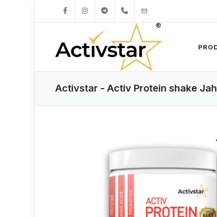
+421904262747
info@activstar.eu
PRO
Activstar - Activ Protein shake Ja