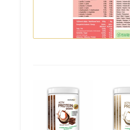
4. Obsahuje cukr?
Ne, výrobek je slazen přírodní stévií, ta
Pro koho je Activ Protein shake Strawbe
Pro každého, kdo hledá kvalitní zdroj bílk
Pro vyznavače aktivního životního stylu 
Pro ty, kteří chtějí podpořit zdraví střev, 
Pro ty, kteří si chtějí vychutnat zdravé, ry
Nejčastější námitky? Máme odpovědi!
"Nemám rád/a proteinové výrobky."
S Activ Protein Shake Strawberry se váš
chuť.
"Mám citlivé zažívání."
Díky přídavku vlákniny EMUGOLD® a probi
"Je to drahé."
Když si spočítáte cenu za jednu porci, zj
vitamíny, minerály a probiotika za cenu j