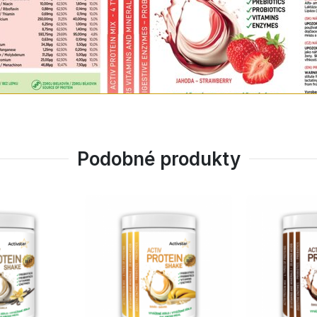
kže si můžete vychutnat sladkou chuť bez přidaného cukru.
rry určen?
ovin.
a sportovce.
kloubů, kůže a vlasů.
chlé a syté jídlo kdykoli a kdekoli.
Podobné produkty
 názor změní! Jemná, přírodní jahodová příchuť je lahodn
otik LACTOSPORE® je tento nápoj ideální pro zdravé tráv
istíte, že Activ Protein Shake Strawberry nabízí výjimečnou 
edné zdravé svačiny.