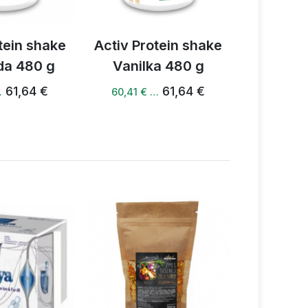
otein shake
Activ Protein shake
Activ P
 těch nejlepších ingrediencí, navržená
ka 480 g
Banán 480 g
Čokol
61,64 €
61,64 €
 …
60,41 € …
59,18 
EX:32012R0432.