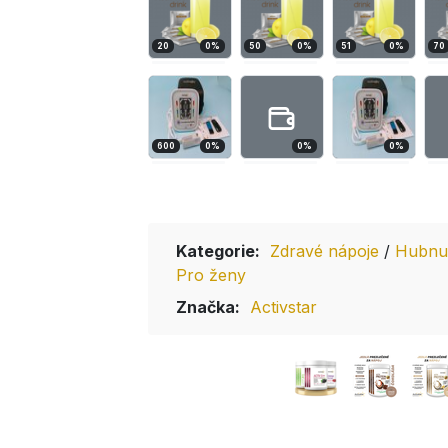
20
0
%
50
0
%
51
0
%
70
600
0
%
0
%
0
%
Kategorie:
Zdravé nápoje
/
Hubnu
Pro ženy
Značka:
Activstar