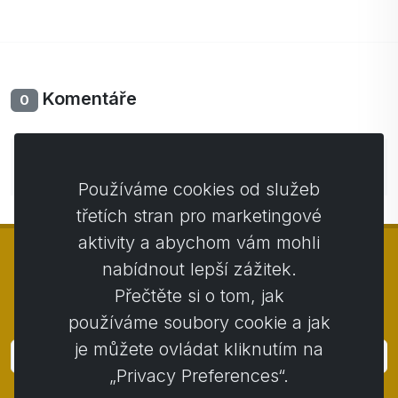
Komentáře
0
Zatím bez komentářů. Buďte první se svým
komentářem.
Používáme cookies od služeb
třetích stran pro marketingové
aktivity a abychom vám mohli
nabídnout lepší zážitek.
Přečtěte si o tom, jak
© Copyright 2014 - 2026
Activstar
používáme soubory cookie a jak
je můžete ovládat kliknutím na
Přihlásit
„Privacy Preferences“.
Přihlaste se k odběru novinek a akcií