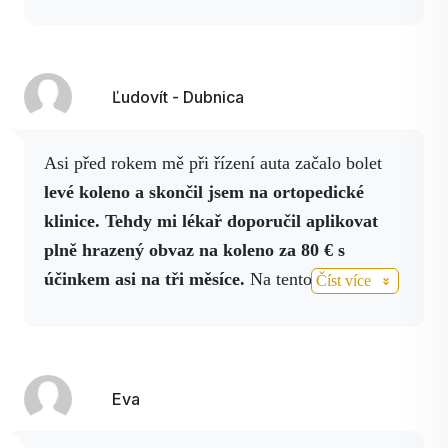
Ľudovít - Dubnica
Asi před rokem mě při řízení auta začalo bolet
levé koleno a skončil jsem na ortopedické
klinice. Tehdy mi lékař doporučil aplikovat
plně hrazený obvaz na koleno za 80 € s
účinkem asi na tři měsíce.
Na tento
přípravek
Číst více
mi vystavil recept s
platností na 1 měsíc.
Místo
obvazu jsem se rozhodla koupit si kolagen,
hořčík a tělový sprej.
Po několika aplikacích
těchto sprejů, které jsem si nastříkal, mě koleno
Eva
přestalo bolet a nebolí dodnes. Pro připomenutí,