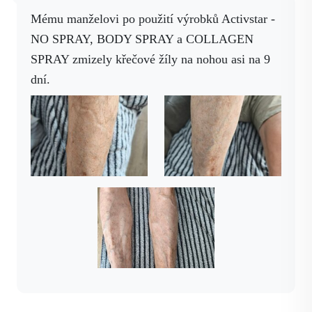
Pracuji s
Mému manželovi po použití výrobků Activstar -
Mám další osobní zkušenost s Activ NO
NO SPRAY, BODY SPRAY a COLLAGEN
drinkem.
Měla jsem tlak 220/133. Po půl roce
SPRAY zmizely křečové žíly na nohou asi na 9
pití Activ NO drinku mám v současné době
dní.
170/88 a stále se zlepšuju
. Také jsem chodil v
noci
4x
na
záchod, po 1 krabičce Activprostate
už chodím jen jednou.