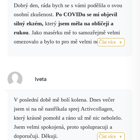
je to už asi rok. Produkty Activstar
Dobrý den, ráda bych se s vámi podělila o svou
doporučuji a pracuji s nimi.
osobní zkušenost.
Po COVIDu se mi objevil
silný ekzém,
který
jsem měla na obličeji a
rukou
. Jako masérku mě to samozřejmě velmi
omezovalo a bylo to pro mě velmi nepříjemné.
Číst více
Kamarádka mě v té době seznámila se
spreji
Activstar.
Začala jsem používat téměř všechny
spreje, protože jsem nevěděla, co s ekzémem
dělat, protože nemizel. Po krátké době to
Iveta
zabralo. Mohu říci, že
Activcollagen spray
v
nano kvalitě udělal úplný zázrak. Přikládám i
V poslední době mě bolí kolena. Dnes večer
foto před a po. Děkuji Activstaru za tak úžasné
jsem si na ně nastříkala sprej Activcollagen,
výrobky. Rozhodla jsem se tuto myšlenku šířit
který krásně pomohl a ráno už mě nic nebolelo.
dál, vždyť když to pomohlo mně, ráda pomůžu i
Jsem velmi spokojená, proto spolupracuji a
ostatním.
doporučuji. Děkuji.
Číst více