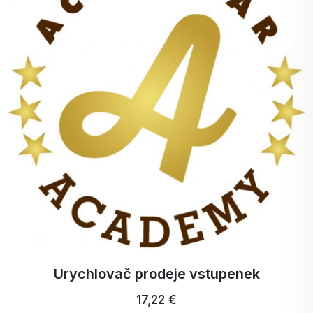
účinky téměř čekají.
Zubní kartáček Profi Ultra Care+
5,15 €