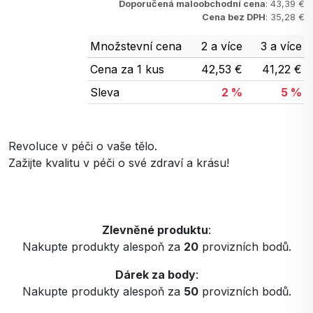
Doporučená maloobchodní cena
: 43,39 €
Cena bez DPH
: 35,28 €
Množstevní cena
2 a více
3 a více
Cena za 1 kus
42,53 €
41,22 €
Sleva
2 %
5 %
Revoluce v péči o vaše tělo.
Zažijte kvalitu v péči o své zdraví a krásu!
Zlevněné produktu
:
Nakupte produkty alespoň za
20
provizních bodů.
Dárek za body
:
Nakupte produkty alespoň za
50
provizních bodů.