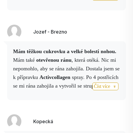
Jozef - Brezno
Mám těžkou cukrovku a velké bolesti nohou.
Mám také
otevřenou ránu
, která otéká. Nic mi
nepomohlo, aby se rána zahojila. Dostala jsem se
k přípravku
Activcollagen
spray. Po 4 postřicích
se mi rána zahojila a vytvořil se strup. Pro mě
Číst více
zázrak. Děkuji společnosti Activstar. Nová
zkušenost s pitím nápoje Activ NO. Nosím
dioptrie 5,5
na jednom oku a
3
na
druhém.
Dnes už čtu bez brýlí, sice ještě ne na 100 %, ale
Kopecká
velký pokrok a vidím mnohem lépe i ve tmě.