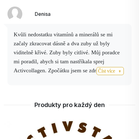
Denisa
Kvůli nedostatku vitamínů a minerálů se mi
začaly zkracovat dásně a dva zuby už byly
viditelně křivé. Zuby byly citlivé. Můj poradce
mi poradil, abych si tam nastříkala sprej
Activcollagen. Zpočátku jsem se zdráhala, jestli
Číst více
mi po něm zuby zežloutnou. Ale riskla jsem to.
Stříkala jsem si Kolagen ráno a večer na
postižená místa a přímo do úst a po dvou dnech
Produkty pro každý den
krásné úžasné účinky! Dásně se krásně stáhly,
třenové zuby už nejsou téměř patrné a
nepříjemné zkracování přestalo. Doufám, že to
+
100%
bodů
tak zůstane i nadále. Pokud máte stejný problém,