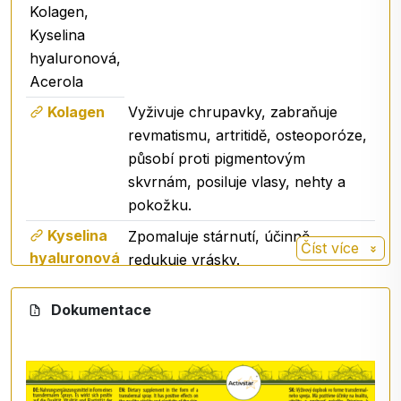
Kolagen,
Kyselina
hyaluronová,
Acerola
Kolagen
Vyživuje chrupavky, zabraňuje
revmatismu, artritidě, osteoporóze,
působí proti pigmentovým
skvrnám, posiluje vlasy, nehty a
pokožku.
Kyselina
Zpomaluje stárnutí, účinně
Číst více
hyaluronová
redukuje vrásky.
Acerola
Přírodní zdroj vitaminu C.
Dokumentace