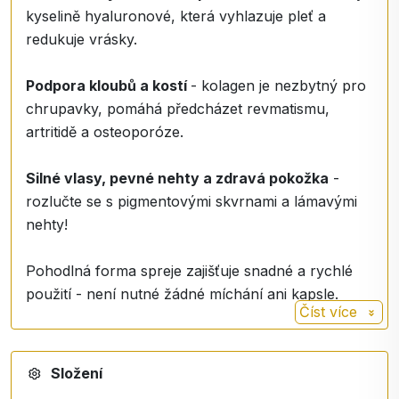
kyselině hyaluronové, která vyhlazuje pleť a
redukuje vrásky.
Podpora kloubů a kostí
- kolagen je nezbytný pro
chrupavky, pomáhá předcházet revmatismu,
artritidě a osteoporóze.
Silné vlasy, pevné nehty a zdravá pokožka
-
rozlučte se s pigmentovými skvrnami a lámavými
nehty!
Pohodlná forma spreje zajišťuje snadné a rychlé
použití - není nutné žádné míchání ani kapsle.
Číst více
Dopřejte svému tělu to nejlepší!
Aktivujte krásu a zdraví s Activcollagenem ve spreji
Složení
každý den.