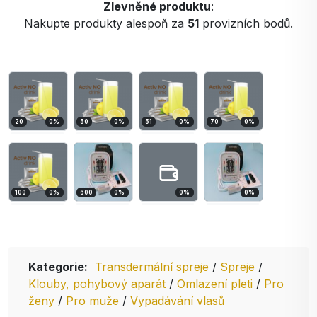
Zlevněné produktu
:
Nakupte produkty alespoň za
51
provizních bodů.
20
0
%
50
0
%
51
0
%
70
0
%
100
0
%
600
0
%
0
%
0
%
Kategorie:
Transdermální spreje
/
Spreje
/
Klouby, pohybový aparát
/
Omlazení pleti
/
Pro
ženy
/
Pro muže
/
Vypadávání vlasů