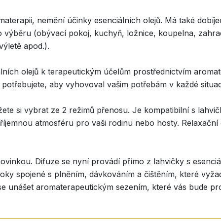
aterapii, nemění účinky esenciálních olejů. Má také dobíje
o výběru (obývací pokoj, kuchyň, ložnice, koupelna, zahrad
výletě apod.).
lních olejů k terapeutickým účelům prostřednictvím aromat
potřebujete, aby vyhovoval vašim potřebám v každé situac
ete si vybrat ze 2 režimů přenosu. Je kompatibilní s lahvič
 příjemnou atmosféru pro vaši rodinu nebo hosty. Relaxační 
novinkou. Difuze se nyní provádí přímo z lahvičky s esenciá
 kroky spojené s plněním, dávkováním a čištěním, které vyža
e unášet aromaterapeutickým sezením, které vás bude prov