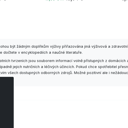
mohou být žádným doplňkům výživy přiřazována jiná výživová a zdravotní
e dočtete v encyklopediích a naučné literatuře.
ních tvrzeních jsou souborem informací volně přístupných z domácích a
adně jejich nutričních a léčivých účincích. Pokud chce spotřebitel př
ctvím všech dostupných odborných zdrojů. Možné pozitivní ale i nežádouc
áře