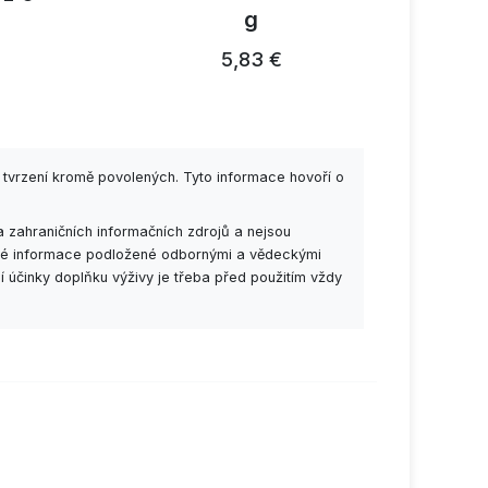
g
26,91 €
5,83 €
 tvrzení kromě povolených. Tyto informace hovoří o
 zahraničních informačních zdrojů a nejsou
esné informace podložené odbornými a vědeckými
í účinky doplňku výživy je třeba před použitím vždy