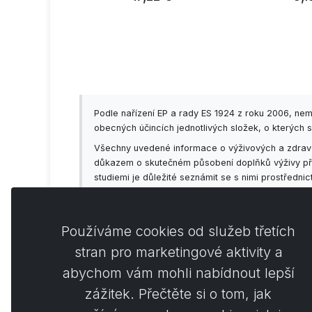
Podle nařízení EP a rady ES 1924 z roku 2006, ne
obecných účincích jednotlivých složek, o kterých s
Všechny uvedené informace o výživových a zdravot
důkazem o skutečném působení doplňků výživy příp
studiemi je důležité seznámit se s nimi prostředni
předem konzultovat se svým lékařem!
Používáme cookies od služeb třetích
stran pro marketingové aktivity a
abychom vám mohli nabídnout lepší
Koment
0
zážitek. Přečtěte si o tom, jak