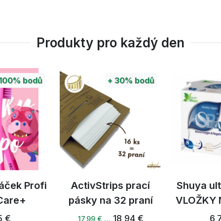
Produkty pro každý den
100%
bodů
+
30%
bodů
áček Profi
ActivStrips prací
Shuya ul
 Care+
pásky na 32 praní
VLOŽKY 
5 €
18,94 €
6,
17,99 € …