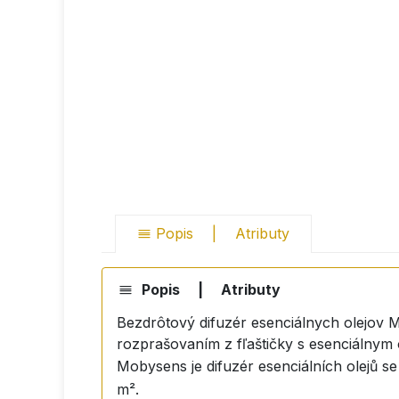
Popis
|
Atributy
Popis
|
Atributy
Bezdrôtový difuzér esenciálnych olejov Mo
rozprašovaním z fľaštičky s esenciálnym 
Mobysens je difuzér esenciálních olejů 
m².