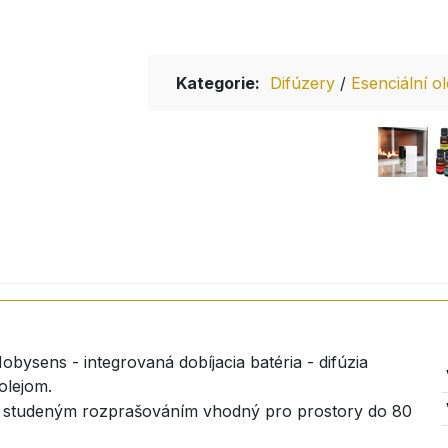
Kategorie:
Difúzery
/
Esenciální o
bysens - integrovaná dobíjacia batéria - difúzia
olejom.
se studeným rozprašováním vhodný pro prostory do 80