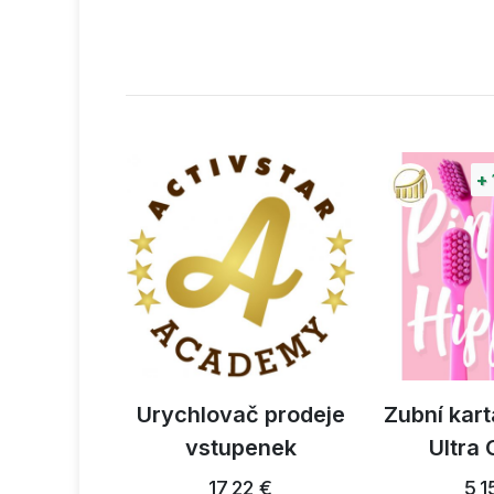
+
ropestřec
Urychlovač prodeje
Zubní kart
ký 300g
vstupenek
Ultra
3 €
17,22 €
5,1