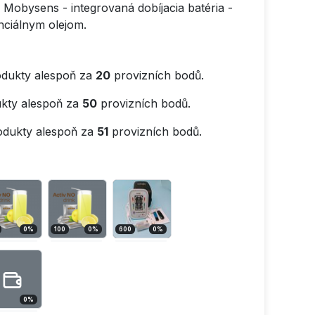
 Mobysens - integrovaná dobíjacia batéria -
nciálnym olejom.
dukty alespoň za
20
provizních bodů.
kty alespoň za
50
provizních bodů.
odukty alespoň za
51
provizních bodů.
0
%
100
0
%
600
0
%
0
%