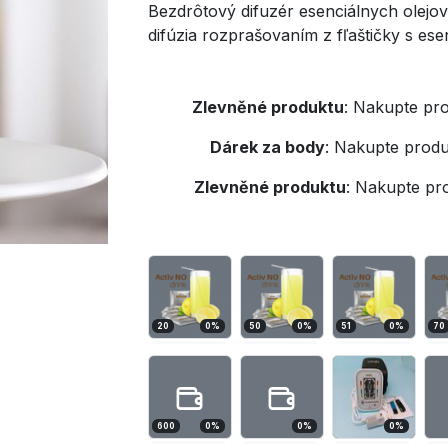
Bezdrôtový difuzér esenciálnych olejov
difúzia rozprašovaním z fľaštičky s ese
Zlevněné produktu
:
Nakupte pro
Dárek za body
:
Nakupte produ
Zlevněné produktu
:
Nakupte pr
20
0
%
50
0
%
51
0
%
70
600
0
%
0
%
0
%