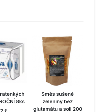
tratenkých
Směs sušené
Activ B
NOČNÍ 8ks
zeleniny bez
reishi 
glutamátu a soli 200
1
72 €