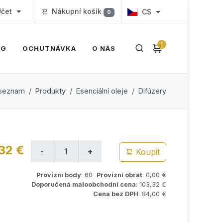
čet
Nákupní košík
CS
0
0
OG
OCHUTNÁVKA
O NÁS
 seznam
Produkty
Esenciální oleje
Difúzery
32 €
Koupit
Provizní body
: 60
Provizní obrat
: 0,00 €
Doporučená maloobchodní cena
: 103,32 €
Cena bez DPH
: 84,00 €