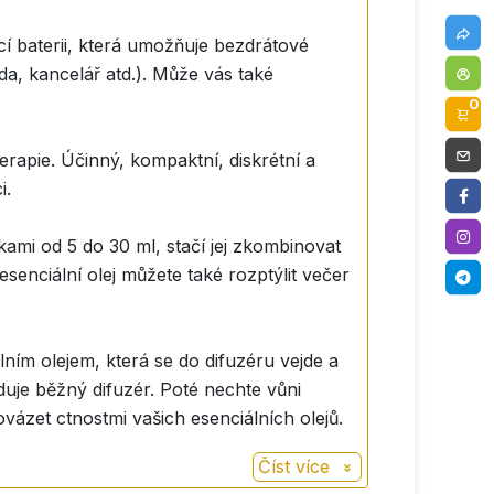
cí baterii, která umožňuje bezdrátové
a, kancelář atd.). Může vás také
0
erapie. Účinný, kompaktní, diskrétní a
i.
kami od 5 do 30 ml, stačí jej zkombinovat
esenciální olej můžete také rozptýlit večer
lním olejem, která se do difuzéru vejde a
duje běžný difuzér. Poté nechte vůni
ázet ctnostmi vašich esenciálních olejů.
Číst více