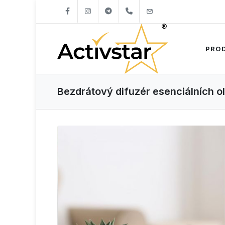
+421904262747
info@activstar.eu
PRO
Bezdrátový difuzér esenciálních ol