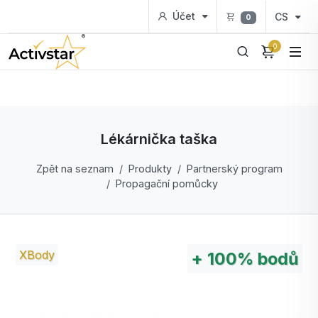
Účet
CS
0
0
Lékárnička taška
Zpět na seznam
Produkty
Partnerský program
Propagační pomůcky
XBody
+
100%
bodů