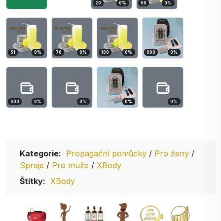
20
0
%
50
0
%
51
0
%
70
0
%
100
0
%
600
0
%
600
0
%
0
%
0
%
0
%
Kategorie:
Propagační pomůcky
/
Pro ženy
/
Spreje
/
Pro muže
/
XBody
Štítky:
XBody