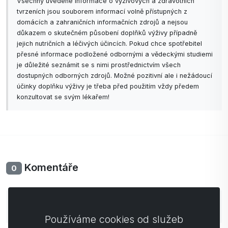
Všechny uvedené informace o výživových a zdravotních
tvrzeních jsou souborem informací volně přístupných z
domácích a zahraničních informačních zdrojů a nejsou
důkazem o skutečném působení doplňků výživy případně
jejich nutričních a léčivých účincích. Pokud chce spotřebitel
přesné informace podložené odbornými a vědeckými studiemi
je důležité seznámit se s nimi prostřednictvím všech
dostupných odborných zdrojů. Možné pozitivní ale i nežádoucí
účinky doplňku výživy je třeba před použitím vždy předem
konzultovat se svým lékařem!
Komentáře
0
Zatím bez komentářů. Buďte první se svým
komentářem.
Používáme cookies od služeb