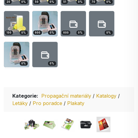
20
0
%
50
0
%
51
0
%
70
0
%
100
0
%
600
0
%
600
0
%
0
%
0
%
0
%
Kategorie:
Propagační materiály
/
Katalogy
/
Letáky
/
Pro poradce
/
Plakaty