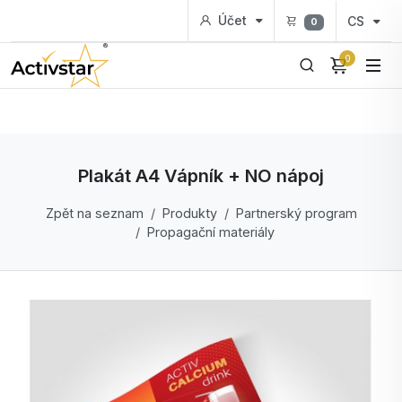
Účet
CS
0
0
Plakát A4 Vápník + NO nápoj
Zpět na seznam
Produkty
Partnerský program
Propagační materiály