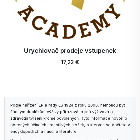
Urychlovač prodeje vstupenek
17,22 €
Podle nařízení EP a rady ES 1924 z roku 2006, nemohou být
žádným doplňkům výživy přiřazována jiná výživová a
zdravotní tvrzení kromě povolených. Tyto informace hovoří o
obecných účincích jednotlivých složek, o kterých se dočtete v
encyklopediích a naučné literatuře.