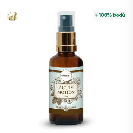
Magnesium a Activ 3 drink se vše dalo do
pořádku. Během pobytu v nemocnicích překonal
+
100%
bodů
2krát zápal plic.