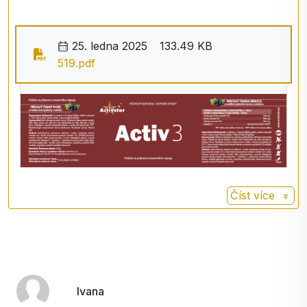
Reishi
Reishi je v Japonsku a Číně
známá také jako houba
🥤 S
nadná příprava - okamžitě připravený nápoj
25. ledna 2025
133.49 KB
věčného mládí a
519.pdf
Příprava je mimořádně jednoduchá:
nesmrtelnosti.
➡️
1 odměrka denně
rozmíchaná ve 200-300 ml
Shiitake
Má antivirové,
vody stačí pro vaši denní dávku.
antibakteriální a
➡️ Balení obsahuje přibližně
60 dávek
, což vystačí
antimykotické účinky.
přibližně na
2 měsíce
pravidelného užívání.
Acerola
Přírodní zdroj vitaminu C.
Inulin
Prebiotika
💡
Kdy si ho dopřát
?
Číst více
Kyselina
Activ 3 je vhodný pro:
citronová
jako
ranní nebo dopolední nápoj
Stevia
po tréninku nebo náročném dni
rebaudiana
jako součást každodenní wellness rutiny
Vůně černého
když chcete doplnit energii a svěžest
Ivana
rybízu