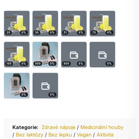
20
0
%
50
0
%
51
0
%
70
0
%
100
0
%
600
0
%
600
0
%
0
%
0
%
0
%
Kategorie:
Zdravé nápoje
/
Medicinální houby
/
Bez laktózy
/
Bez lepku
/
Vegan
/
Aktivita