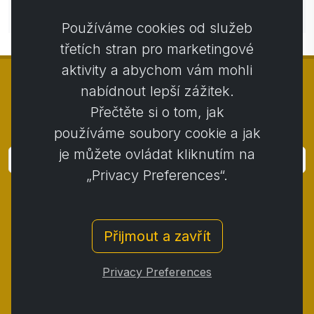
Zatím bez komentářů. Buďte první se svým
komentářem.
Používáme cookies od služeb
třetích stran pro marketingové
aktivity a abychom vám mohli
nabídnout lepší zážitek.
Přečtěte si o tom, jak
© Copyright 2014 - 2026
Activstar
používáme soubory cookie a jak
je můžete ovládat kliknutím na
Přihlásit
„Privacy Preferences“.
Přihlaste se k odběru novinek a akcií
Kontakt
/
Obchodní podmínky
/
Přijmout a zavřít
Ochrana osobních údajů
/
Reklamační řád
/
Reklamační protokol
/
Odstoupení od smlouvy
/
Privacy Preferences
Cookies