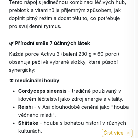
Tento nápoj s jedinečnou kombinací léčivých hub,
prebiotik a vitaminů je příjemným způsobem, jak
doplnit pitný režim a dodat tělu to, co potřebuje
pro svůj denní rytmus.
🌿
Přírodní směs 7 účinných látek
Každá porce Activu 3 (balení 230 g ≈ 60 porcí)
obsahuje pečlivě vybrané složky, které působí
synergicky:
🍄 medicinální houby
Cordyceps sinensis
- tradičně používaný v
lidovém léčitelství jako zdroj energie a vitality.
Reishi
- v Asii dlouhodobě ceněná jako "houba
věčného mládí".
Shiitake
- houba s bohatou historií v různých
kulturách.
Číst více