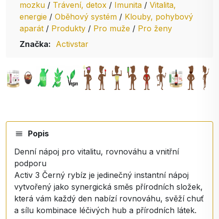
mozku
/
Trávení, detox
/
Imunita
/
Vitalita,
energie
/
Oběhový systém
/
Klouby, pohybový
aparát
/
Produkty
/
Pro muže
/
Pro ženy
Značka:
Activstar
Popis
Denní nápoj pro vitalitu, rovnováhu a vnitřní
podporu
Activ 3 Černý rybíz je jedinečný instantní nápoj
vytvořený jako synergická směs přírodních složek,
která vám každý den nabízí rovnováhu, svěží chuť
a sílu kombinace léčivých hub a přírodních látek.