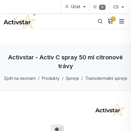
Účet
CS
0
0
Activstar - Activ C spray 50 ml citronové
trávy
Zpět na seznam
Produkty
Spreje
Transdermální spreje