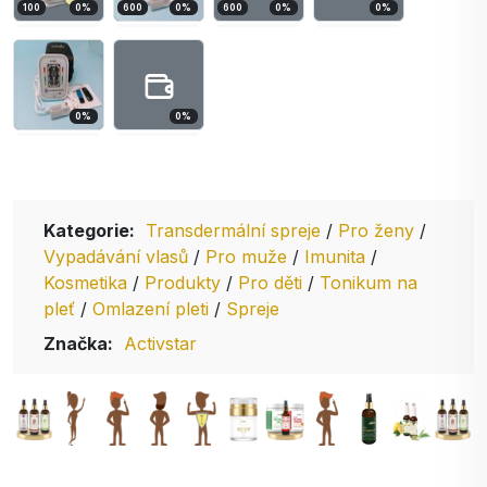
100
0
%
600
0
%
600
0
%
0
%
0
%
0
%
Kategorie:
Transdermální spreje
/
Pro ženy
/
Vypadávání vlasů
/
Pro muže
/
Imunita
/
Kosmetika
/
Produkty
/
Pro děti
/
Tonikum na
pleť
/
Omlazení pleti
/
Spreje
Značka:
Activstar