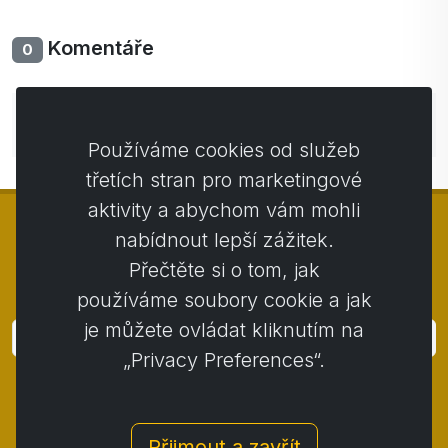
Komentáře
0
Zatím bez komentářů. Buďte první se svým
komentářem.
Používáme cookies od služeb
třetích stran pro marketingové
aktivity a abychom vám mohli
nabídnout lepší zážitek.
Přečtěte si o tom, jak
© Copyright 2014 - 2026
Activstar
používáme soubory cookie a jak
je můžete ovládat kliknutím na
Přihlásit
„Privacy Preferences“.
Přihlaste se k odběru novinek a akcií
Kontakt
/
Obchodní podmínky
/
Přijmout a zavřít