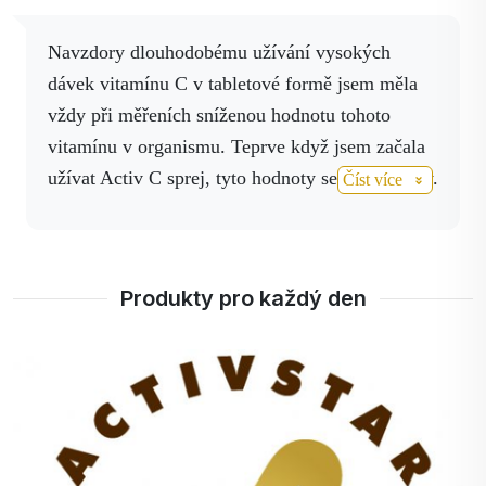
Navzdory dlouhodobému užívání vysokých
dávek vitamínu C v tabletové formě jsem měla
vždy při měřeních sníženou hodnotu tohoto
vitamínu v organismu.
Teprve když jsem začala
užívat Activ C sprej, tyto hodnoty se mi upravily.
Číst více
Vyzdvihuji tímto výbornou vstřebatelnost této
sprejové formy.
Produkty pro každý den
+
100%
bodů