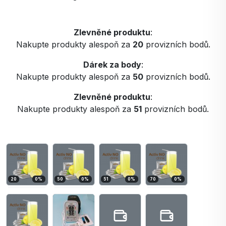
Zlevněné produktu
:
Nakupte produkty alespoň za
20
provizních bodů.
Dárek za body
:
Nakupte produkty alespoň za
50
provizních bodů.
Zlevněné produktu
:
Nakupte produkty alespoň za
51
provizních bodů.
20
0
%
50
0
%
51
0
%
70
0
%