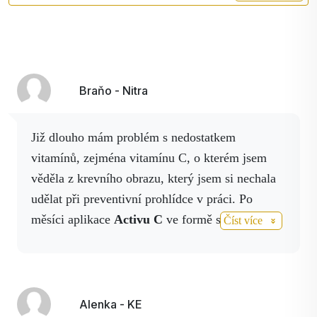
Braňo - Nitra
Již dlouho mám problém s nedostatkem
vitamínů, zejména vitamínu C, o kterém jsem
věděla z krevního obrazu, který jsem si nechala
udělat při preventivní prohlídce v práci. Po
měsíci aplikace
Activu C
ve formě spreje na
Číst více
zápěstí
se mi hladina vitaminu C v krvi
upravila
a dostala se do normálu.
Alenka - KE