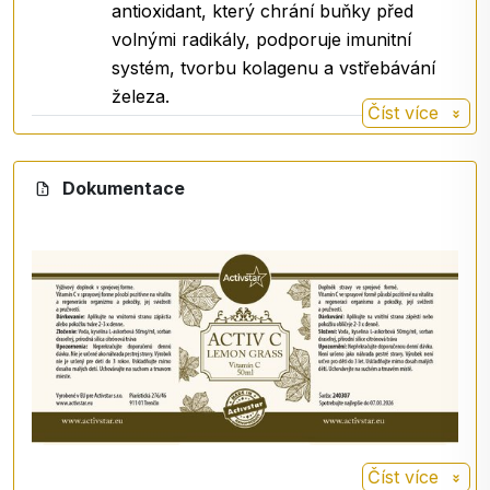
se vyhněte přímému slunečnímu záření.
antioxidant, který chrání buňky před
volnými radikály, podporuje imunitní
Skladujte
na suchém a tmavém místě při teplotě
systém, tvorbu kolagenu a vstřebávání
do 25 °C. Chraňte před mrazem!
železa.
Složení
.
Číst více
Dávkování
.
Dokumentace
Číst více