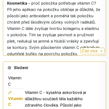
Kosmetika -
proč pokožka potřebuje vitamin C?
Při jeho aplikaci na pokožku obličeje je důležité, že
působí jako antioxidant a pomáhá tak pokožku
chránit před škodlivými účinky volných radikálů.
Vitamin C dále zvyšuje tvorbu kolagenu a elastinu
v pokožce. Tím se zvyšuje pevnost a pružnost
pleti, redukují se jemné a hlubší vrásky a zpevňují
se kontury. Svým působením vitamin C odstraňuje
Číst více
odumřelé buňky na povrchu pokožky.
Vitamin C má řadu zdravotních tvrzení
-
Složení
http://eur-lex.europa.eu/legal-content/SK/TXT/?
uri=CELEX:32012R0432.
Vitamin
Nastříkejte 2 - 3 střiky na pokožku zápěstí nebo
C
obličeje a nechte působit.
Vitamin C - kyselina askorbová je
Upozornění
: pouze pro vnější použití.
Vitamin
důležitou součástí těla každého
Nepoužívejte vnitřně! Nestříkejte do očí! Po aplikaci
C
zdravého člověka. Působí jako