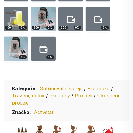
100
0
%
600
0
%
600
0
%
0
%
0
%
0
%
Kategorie:
Sublingvální spreje
/
Pro muže
/
Trávení, detox
/
Pro ženy
/
Pro děti
/
Ukončení
prodeje
Značka:
Activstar