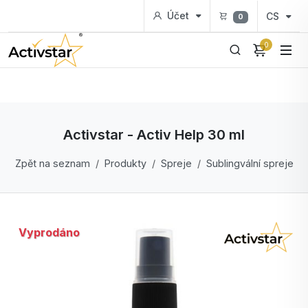
Účet
CS
0
0
Activstar - Activ Help 30 ml
Zpět na seznam
Produkty
Spreje
Sublingvální spreje
Vyprodáno