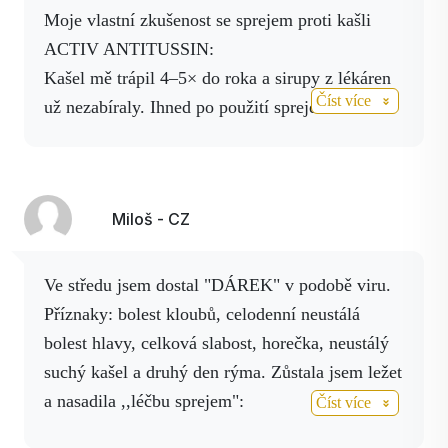
moje vlastní zkušenost se sprejem proti kašli
ACTIV ANTITUSSIN:
Kašel mě trápil 4–5× do roka a sirupy z lékáren
Číst více
už nezabíraly. Ihned po použití spreje se mi
ulevilo, dráždění ke kašli ustoupilo a proto nosím
lahvičku spreje stále v kabelce – pro případ, že
by mě kašel přepadl kdekoliv.
Miloš - CZ
Také musím pochválit ACTIV HELP – vynikající
sprej proti bolesti, který mi pomohl při bolesti na
Ve středu jsem dostal "DÁREK" v podobě viru.
hrudi způsobené kašlem, kdy mě už bolela žebra
Příznaky: bolest kloubů, celodenní neustálá
i břišní svaly.
bolest hlavy, celková slabost, horečka, neustálý
Irena
suchý kašel a druhý den rýma. Zůstala jsem ležet
a nasadila ,,léčbu sprejem":
Číst více
produkty - spreje: Activ Help, Activ Tusin, Activ