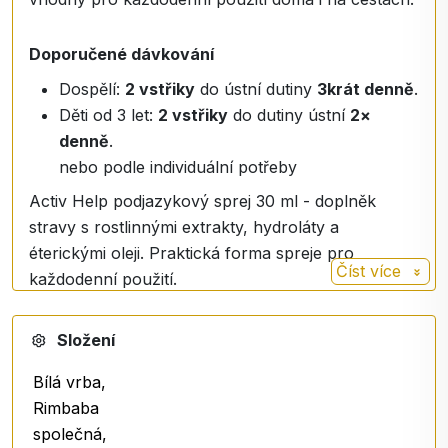
Doporučené dávkování
Dospělí:
2 vstřiky
do ústní dutiny
3krát denně
.
Děti od 3 let:
2 vstřiky
do dutiny ústní
2×
denně
.
nebo podle individuální potřeby
Activ Help podjazykový sprej 30 ml - doplněk
stravy s rostlinnými extrakty, hydroláty a
éterickými oleji. Praktická forma spreje pro
Číst více
každodenní použití.
Složení
Bílá vrba,
Rimbaba
společná,