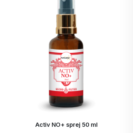
svalů. Tento sprej mi rychle ulevil od bolesti.
Activbody spray 150 ml