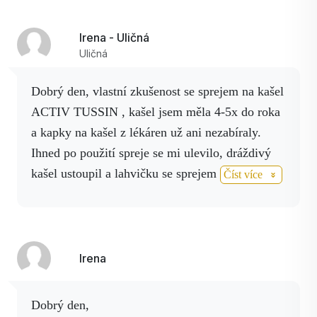
stříkáme do ucha Activ AG spray, doporučuji
přes vatu a zevně Activ Boswelia spray.
Spreje
Irena - Uličná
jsou v nano kvalitě, i to cítit, že nezůstávají na
Uličná
povrchu.
Imunitu podporujeme Activ 3 spray,
aplikuje se pod jazyk a od bolesti už máme po
Dobrý den, vlastní zkušenost se sprejem na kašel
ruce Activ HEPL spray.
Všechny zmiňované
ACTIV TUSSIN , kašel jsem měla 4-5x do roka
produkty ověřené i na jiných dětech, jen
a kapky na kašel z lékáren už ani nezabíraly.
spokojenost.
Určitě doporučuji.
Ihned po použití spreje se mi ulevilo, dráždivý
kašel ustoupil a lahvičku se sprejem nosím v
Číst více
kabelce, když náhodou někde zakašlu. Také sprej
ACTIVHELP proti bolesti je výborný a pomohl
mi při bolestech na hrudi právě z kašle, kdy mě
bolela žebra a břišní svaly. Irena
Irena
Dobrý den,