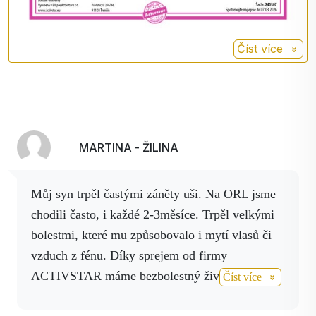
křeče, podporuje tvorbu žluči a
zmírňuje nadýmání.
Má silné protizánětlivé a analgetické
Číst více
Hřebíček
účinky (působí proti bolesti), posiluje
imunitní systém. Kromě toho je
skvělým anthelmintikem (proti
parazitům) a dezinfekčním
prostředkem.
MARTINA - ŽILINA
Můj syn trpěl častými záněty uši.
Na ORL jsme
chodili často, i každé 2-3měsíce.
Trpěl velkými
bolestmi, které mu způsobovalo i mytí vlasů či
vzduch z fénu.
Díky sprejem od firmy
ACTIVSTAR máme bezbolestný život.
Při
Číst více
začínajících bolestech, což je i píchnutí v uchu,