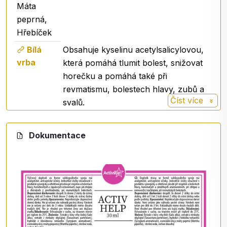
Máta
peprná,
Hřebíček
Bílá
Obsahuje kyselinu acetylsalicylovou,
vrba
která pomáhá tlumit bolest, snižovat
horečku a pomáhá také při
revmatismu, bolestech hlavy, zubů a
Číst více
svalů.
Tradičně je spojován s úlevou od
Rimbaba
občasných bolestí hlavy, migrén a s
Dokumentace
společná
pocitem lehkosti, takže je přirozeným
pomocníkem při zvládání potíží
spojených s hlavou.
Máta
Má antiseptické vlastnosti,
peprná
protizánětlivé účinky zmírňující bolest.
Zlepšuje trávení, zklidňuje žaludeční