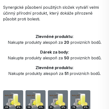
Synergické působení použitých složek vytváří velmi
účinný přírodní produkt, který dokáže přirozeně
působit proti bolesti.
Zlevněné produktu
:
Nakupte produkty alespoň za
20
provizních bodů.
Dárek za body
:
Nakupte produkty alespoň za
50
provizních bodů.
Zlevněné produktu
:
Nakupte produkty alespoň za
51
provizních bodů.
20
0
%
50
0
%
51
0
%
70
0
%