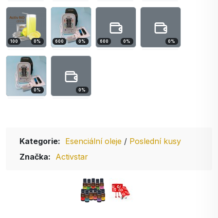
100
0
%
600
0
%
600
0
%
0
%
0
%
0
%
Kategorie:
Esenciální oleje
/
Poslední kusy
Značka:
Activstar