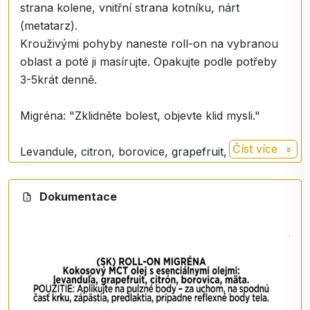
strana kolene, vnitřní strana kotníku, nárt
(metatarz).
Krouživými pohyby naneste roll-on na vybranou
oblast a poté ji masírujte. Opakujte podle potřeby
3-5krát denně.
Migréna: "Zklidněte bolest, objevte klid mysli."
Číst více
Levandule, citron, borovice, grapefruit, máta
Použití
: bolesti hlavy, ale také bolesti při PMS a
Dokumentace
roztroušené skleróze, bolesti svalů a kloubů,
změny počasí.