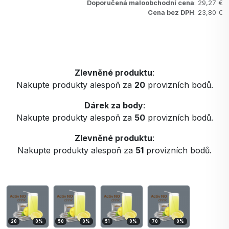
Doporučená maloobchodní cena
: 29,27 €
Cena bez DPH
: 23,80 €
Zlevněné produktu
:
Nakupte produkty alespoň za
20
provizních bodů.
Dárek za body
:
Nakupte produkty alespoň za
50
provizních bodů.
Zlevněné produktu
:
Nakupte produkty alespoň za
51
provizních bodů.
20
0
%
50
0
%
51
0
%
70
0
%