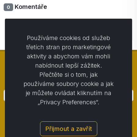
Komentáře
0
Zatím bez komentářů. Buďte první se svým
komentářem.
Používáme cookies od služeb
třetích stran pro marketingové
aktivity a abychom vám mohli
nabídnout lepší zážitek.
Přečtěte si o tom, jak
© Copyright 2014 - 2026
Activstar
používáme soubory cookie a jak
je můžete ovládat kliknutím na
Přihlásit
„Privacy Preferences“.
Přihlaste se k odběru novinek a akcií
Kontakt
/
Obchodní podmínky
/
Přijmout a zavřít
Ochrana osobních údajů
/
Reklamační řád
/