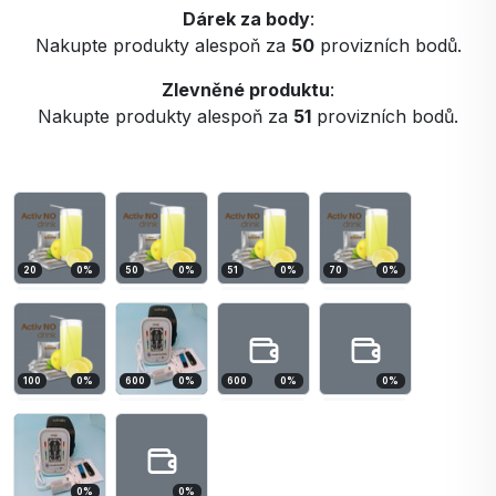
Dárek za body
:
Nakupte produkty alespoň za
50
provizních bodů.
Zlevněné produktu
:
Nakupte produkty alespoň za
51
provizních bodů.
20
0
%
50
0
%
51
0
%
70
0
%
100
0
%
600
0
%
600
0
%
0
%
0
%
0
%