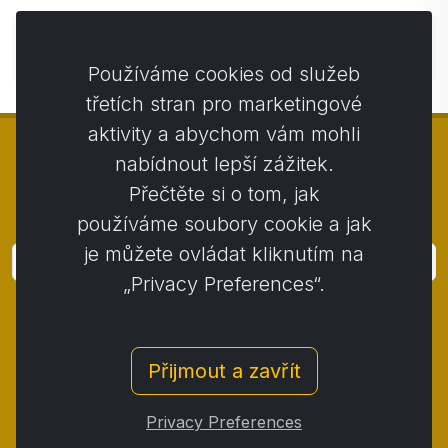
Zatím bez komentářů. Buďte první se svým
komentářem.
Používáme cookies od služeb
třetích stran pro marketingové
aktivity a abychom vám mohli
nabídnout lepší zážitek.
Přečtěte si o tom, jak
© Copyright 2014 - 2026
Activstar
používáme soubory cookie a jak
je můžete ovládat kliknutím na
Přihlásit
„Privacy Preferences“.
Přihlaste se k odběru novinek a akcií
Kontakt
/
Obchodní podmínky
/
Přijmout a zavřít
Ochrana osobních údajů
/
Reklamační řád
/
Reklamační protokol
/
Odstoupení od smlouvy
/
Privacy Preferences
Cookies