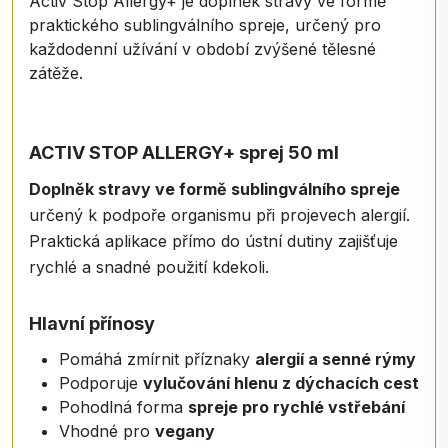
Activ Stop Allergy+ je doplněk stravy ve formě
praktického sublingválního spreje, určený pro
každodenní užívání v období zvýšené tělesné
zátěže.
ACTIV STOP ALLERGY+ sprej 50 ml
Doplněk stravy ve formě sublingválního spreje
určený k podpoře organismu při projevech alergií.
Praktická aplikace přímo do ústní dutiny zajišťuje
rychlé a snadné použití kdekoli.
Hlavní přínosy
Pomáhá zmírnit příznaky
alergií a senné rýmy
Podporuje
vylučování hlenu z dýchacích cest
Pohodlná forma
spreje pro rychlé vstřebání
Vhodné pro
vegany