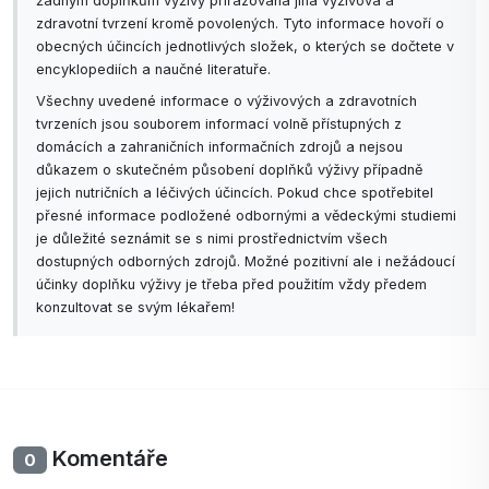
žádným doplňkům výživy přiřazována jiná výživová a
zdravotní tvrzení kromě povolených. Tyto informace hovoří o
obecných účincích jednotlivých složek, o kterých se dočtete v
encyklopediích a naučné literatuře.
Všechny uvedené informace o výživových a zdravotních
tvrzeních jsou souborem informací volně přístupných z
domácích a zahraničních informačních zdrojů a nejsou
důkazem o skutečném působení doplňků výživy případně
jejich nutričních a léčivých účincích. Pokud chce spotřebitel
přesné informace podložené odbornými a vědeckými studiemi
je důležité seznámit se s nimi prostřednictvím všech
dostupných odborných zdrojů. Možné pozitivní ale i nežádoucí
účinky doplňku výživy je třeba před použitím vždy předem
konzultovat se svým lékařem!
Komentáře
0