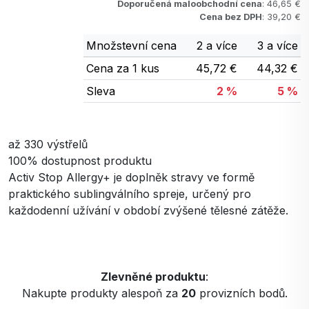
Doporučená maloobchodní cena
: 46,65 €
Cena bez DPH
: 39,20 €
Množstevní cena
2 a více
3 a více
Cena za 1 kus
45,72 €
44,32 €
Sleva
2 %
5 %
až 330 výstřelů
100% dostupnost produktu
Activ Stop Allergy+ je doplněk stravy ve formě
praktického sublingválního spreje, určený pro
každodenní užívání v období zvýšené tělesné zátěže.
Zlevněné produktu
:
Nakupte produkty alespoň za
20
provizních bodů.