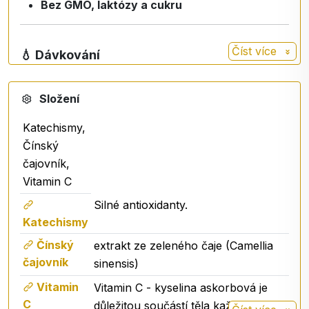
Bez GMO, laktózy a cukru
Číst více
💧 Dávkování
Dospělí:
2 vstřiky do dutiny ústní 2× denně
Děti od 3 let:
2 vstřiky 2× denně nebo podle
Složení
potřeby
Katechismy,
Čínský
🧪 Složení
čajovník,
Vitamin C
Extrakt z listů čajovníku čínského
(Camellia
)
Silné antioxidanty.
sinensis
Vitamin C (kyselina askorbová)
Katechismy
glycerol
Čínský
extrakt ze zeleného čaje (Camellia
alkohol
čajovník
sinensis)
čištěná voda
Vitamin
sorban draselný
Vitamin C - kyselina askorbová je
C
důležitou součástí těla každého