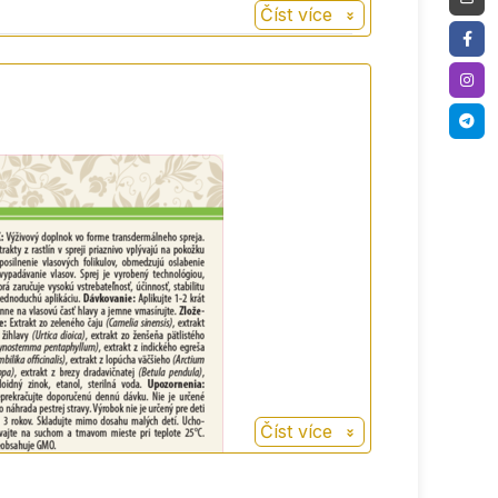
Číst více
pomáhá také při vypadávání vlasů a proti
u.
tělesných procesech a funkcích, jako je
 syntéza bílkovin.
Číst více