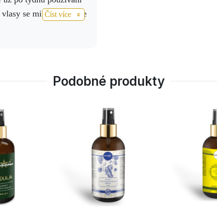
 vlasy se mi leskly, moje
Číst více
ě hydratovaná a během
y úžasný objem a délku.
Podobné produkty