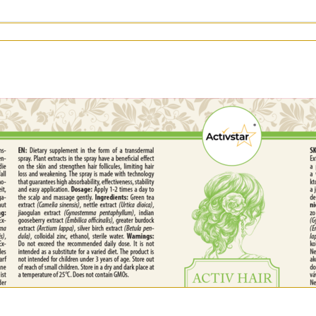
již mnoho let známý svými příznivými účinky na růst vlasů, 
oruje růst vlasů a zejména jejich správnou a zdravou výživ
ý se nachází v lidském těle a hraje důležitou roli v mnoha 
ání hormonální rovnováhy, správné vstřebávání vitaminů a