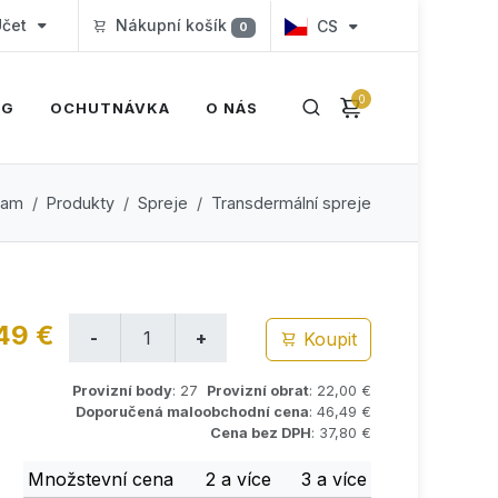
čet
Nákupní košík
CS
0
0
OG
OCHUTNÁVKA
O NÁS
nam
Produkty
Spreje
Transdermální spreje
49 €
Koupit
Provizní body
: 27
Provizní obrat
: 22,00 €
Doporučená maloobchodní cena
: 46,49 €
Cena bez DPH
: 37,80 €
Množstevní cena
2 a více
3 a více