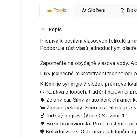
Popis
Složení
Dok
Popis
Přispívá k posílení vlasových folikulů a r
Podporuje růst vlasů jednoduchým ošetře
Zapomeňte na obyčejné vlasové vody. Acti
Díky jedinečné mikrofiltrační technologii
Klíčem je synergie 7 složek prémiové kvali
🌿 Kopřiva a lopuch: tradiční bojovníci pr
🍵 Zelený čaj: Silný antioxidant chránící k
🎋 Ženšen pětilistý: Energie a vitalita pro 
🍏 Indický angrešt (Amla): Složení: 1.
🌳 Bříza bradavičnatá: Proti maštění a pro
🛡️ Koloidní zinek: Ochrana proti lupům a