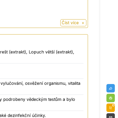
Číst více
rešt (extrakt), Lopuch větší (extrakt),
vylučování, osvěžení organismu, vitalita
yly podrobeny vědeckým testům a bylo
0
aké dezinfekční účinky.