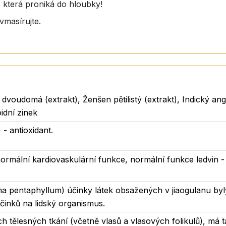
, která proniká do hloubky!
vmasírujte.
 dvoudomá (extrakt), Ženšen pětilistý (extrakt), Indický ang
idní zinek
 - antioxidant
.
ormální kardiovaskulární funkce, normální funkce ledvin - 
ma pentaphyllum
) účinky látek obsažených v jiaogulanu b
činků na lidský organismus.
h tělesných tkání (včetně vlasů a vlasových folikulů), má t