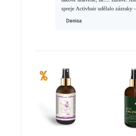
spreje Activhair udělalo zázraky -
suchá pokožka hlavy byla výrazn
Denisa
několika týdnů moje vlasy získal
Doporučuji!