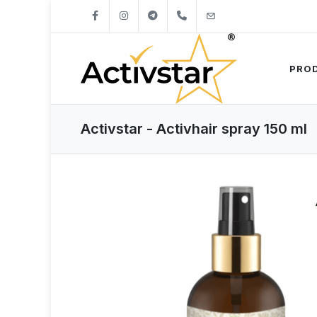
+421904262747
info@activstar.eu
PRO
Activstar - Activhair spray 150 ml