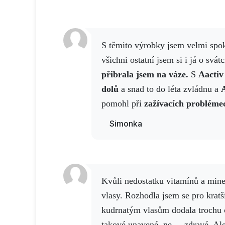
S těmito výrobky jsem velmi spokojen. Stejně jako
všichni ostatní jsem si i já o svát
přibrala jsem na váze.
S
Aactiv
dolů
a snad to do léta zvládnu a
A
pomohl při
zažívacích probléme
období opět zabral Activ 3
a mus
Simonka
vyřadit. A taky jsem spokojená s
méně padají
, jsou objemnější a 
Kvůli nedostatku vitamínů a minerálů mi vypadávaly
vlasy. Rozhodla jsem se pro kratš
kudrnatým vlasům dodala trochu o
takové unavené, ne.... zdravé. Al