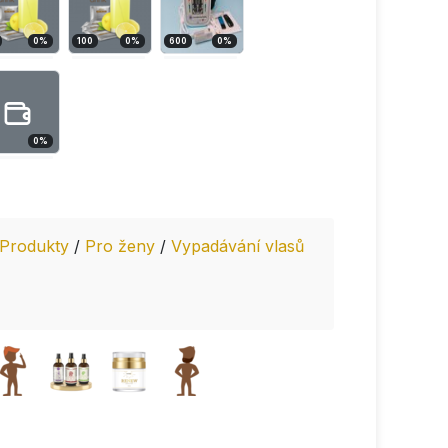
0
%
100
0
%
600
0
%
0
%
Produkty
/
Pro ženy
/
Vypadávání vlasů