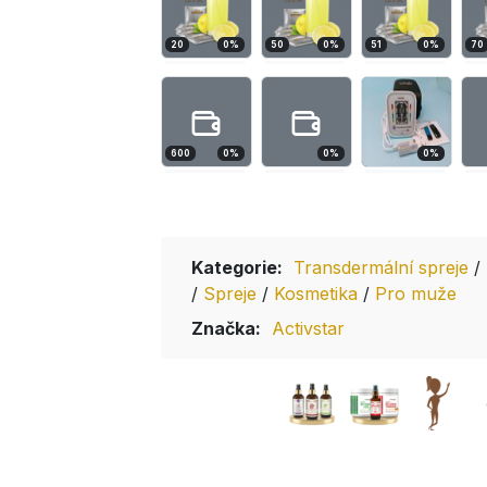
20
0
%
50
0
%
51
0
%
70
600
0
%
0
%
0
%
Kategorie:
Transdermální spreje
/
/
Spreje
/
Kosmetika
/
Pro muže
Značka:
Activstar