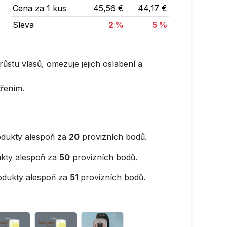
Cena za 1 kus
45,56 €
44,17 €
Sleva
2 %
5 %
 růstu vlasů, omezuje jejich oslabení a
řením.
dukty alespoň za
20
provizních bodů.
kty alespoň za
50
provizních bodů.
odukty alespoň za
51
provizních bodů.