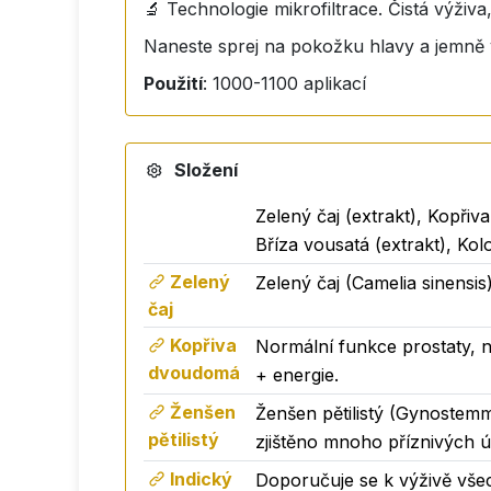
🔬 Technologie mikrofiltrace. Čistá výživa
Naneste sprej na pokožku hlavy a jemně 
Použití
: 1000-1100 aplikací
Složení
Zelený čaj (extrakt), Kopřiva
Bříza vousatá (extrakt), Kolo
Zelený
Zelený čaj (Camelia sinensis)
čaj
Kopřiva
Normální funkce prostaty, n
dvoudomá
+ energie.
Ženšen
Ženšen pětilistý (Gynostem
pětilistý
zjištěno mnoho příznivých ú
Indický
Doporučuje se k výživě všec