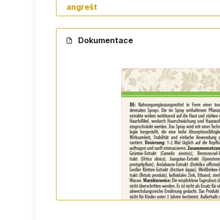
angrešt
Lopuch
Lopuch (Arctium lappa)
je 
větší
lupům.
Dokumentace
Bříza
Bříza
(Betula pendula
) podp
vousatá
Koloidní
Zinek je stopový prvek, kter
zinek
buněčná reprodukce, udržov