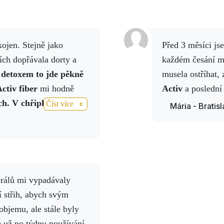
Před 3 měsíci jsem měla ještě dlouhé vlasy, ale po
cích dopřávala dorty a
každém česání m
 detoxem to jde pěkně
musela ostříhat,
ctiv fiber
mi hodně
Activ
a poslední 
ch.
V chřipkovém
Číst více
Mária - Bratis
ím se rychle a snáze
activhair, vlasy mi
zdravější
.
í střih, abych svým
bjemu, ale stále byly
e už po týdnu používání