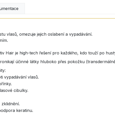
umentace
ůstu vlasů, omezuje jejich oslabení a vypadávání.
ním.
v Hair je high-tech řešení pro každého, kdo touží po hust
 pronikají účinné látky hluboko přes pokožku (transdermálně
ty:
oti vypadávání vlasů.
ořínky.
vlasové cibulky.
 zklidnění.
 podpora keratinu.