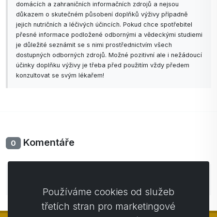
domácích a zahraničních informačních zdrojů a nejsou
důkazem o skutečném působení doplňků výživy případně
jejich nutričních a léčivých účincích. Pokud chce spotřebitel
přesné informace podložené odbornými a vědeckými studiemi
je důležité seznámit se s nimi prostřednictvím všech
dostupných odborných zdrojů. Možné pozitivní ale i nežádoucí
účinky doplňku výživy je třeba před použitím vždy předem
konzultovat se svým lékařem!
Komentáře
0
Zatím bez komentářů. Buďte první se svým
komentářem.
Používáme cookies od služeb
třetích stran pro marketingové