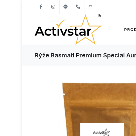
+421904262747
info@activstar.eu
PRO
Rýže Basmati Premium Special Au