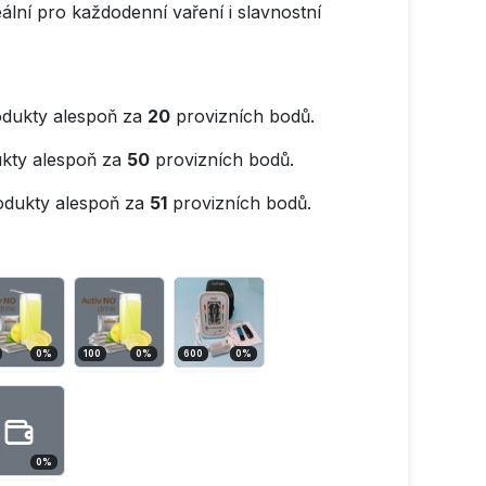
eální pro každodenní vaření i slavnostní
dukty alespoň za
20
provizních bodů.
kty alespoň za
50
provizních bodů.
odukty alespoň za
51
provizních bodů.
0
%
100
0
%
600
0
%
0
%