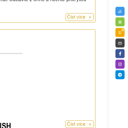
Číst více
0
Číst více