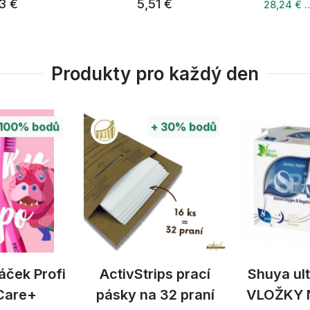
1 €
28,82 €
7,
28,24 € …
Produkty pro každý den
+
30%
bodů
ips prací
Shuya ultratenkých
Směs 
 32 praní
VLOŽKY NOČNÍ 8ks
zelen