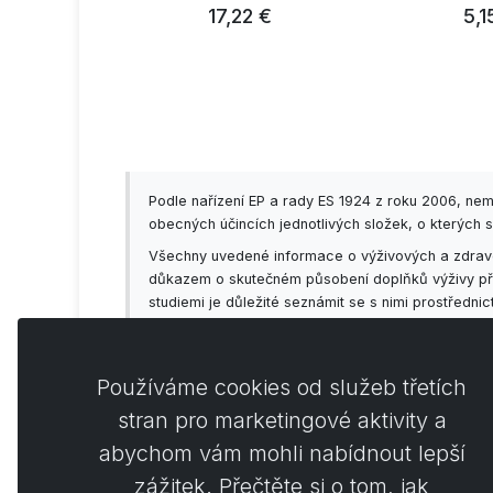
2 €
5,15 €
17,99 € …
Podle nařízení EP a rady ES 1924 z roku 2006, ne
obecných účincích jednotlivých složek, o kterých s
Všechny uvedené informace o výživových a zdravot
důkazem o skutečném působení doplňků výživy příp
studiemi je důležité seznámit se s nimi prostředni
předem konzultovat se svým lékařem!
Používáme cookies od služeb třetích
stran pro marketingové aktivity a
abychom vám mohli nabídnout lepší
Koment
0
zážitek. Přečtěte si o tom, jak