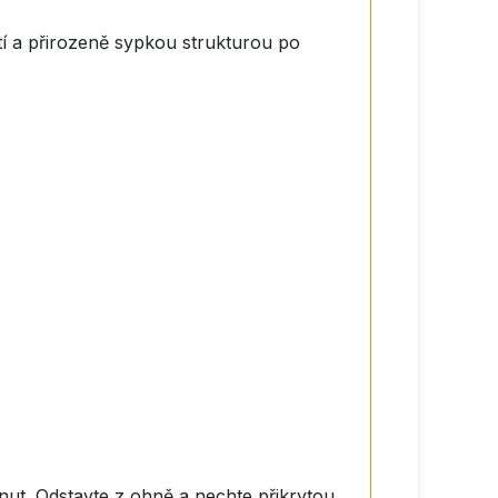
utí a přirozeně sypkou strukturou po
minut. Odstavte z ohně a nechte přikrytou