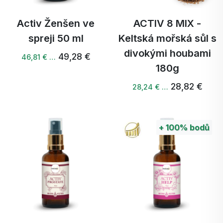
Activ Ženšen ve
ACTIV 8 MIX -
spreji 50 ml
Keltská mořská sůl s
divokými houbami
49,28 €
46,81 € …
180g
28,82 €
28,24 € …
+
100%
bodů