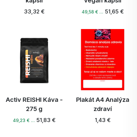
kapslí
vegan kapslí
33,32 €
51,65 €
49,58 € …
Activ REISHI Káva -
Plakát A4 Analýza
275 g
zdraví
51,83 €
1,43 €
49,23 € …