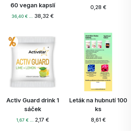
60 vegan kapslí
0,28 €
38,32 €
36,40 € …
Activ Guard drink 1
Leták na hubnutí 100
sáček
ks
2,17 €
8,61 €
1,67 € …