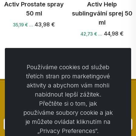
Activ Prostate spray
Activ Help
50 ml
sublingvální sprej 50
ml
43,98 €
35,19 € …
44,98 €
42,73 € …
Další →
Používáme cookies od služeb
třetích stran pro marketingové
aktivity a abychom vám mohli
nabídnout lepší zážitek.
Přečtěte si o tom, jak
© Copyright 2014 - 2026
Activstar
používáme soubory cookie a jak
je můžete ovládat kliknutím na
Přihlásit
„Privacy Preferences“.