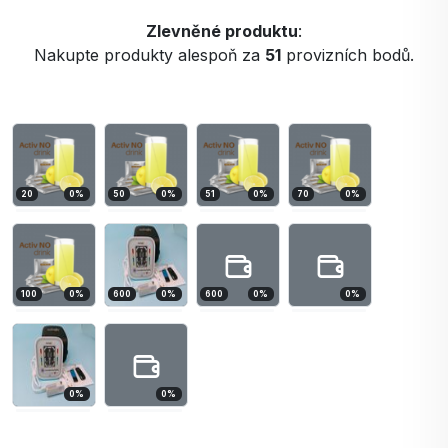
Zlevněné produktu
:
Nakupte produkty alespoň za
51
provizních bodů.
20
0
%
50
0
%
51
0
%
70
0
%
100
0
%
600
0
%
600
0
%
0
%
0
%
0
%