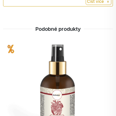
Číst více
škodlivého amoniaku v krvi.
Vhodné pro vegany.
Rutin
Rutin je jedním z flavonoidů přirozeně
přítomných v rostlinách. Je známý svou
Objem:
50 ml
úlohou v rostlinách, kde se podílí na
Podobné produkty
ochraně proti oxidačnímu stresu.
Vyrobeno v EU pro Activstar s.r.o., Trenčín
Kyselina jablečná je přirozeně se
Kyselina
vyskytující organická kyselina, která se
jablečná
nachází především v jablkách a jiném
ovoci. Je běžnou složkou potravin a
přispívá k jejich svěží ovocné chuti.