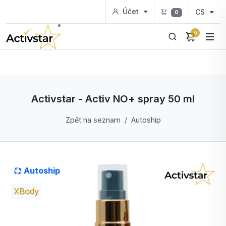
Účet
CS
0
0
Activstar - Activ NO+ spray 50 ml
Zpět na seznam
Autoship
Autoship
XBody