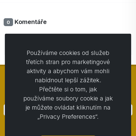
Komentáře
0
Zatím bez komentářů. Buďte první se svým
komentářem.
Používáme cookies od služeb
třetích stran pro marketingové
aktivity a abychom vám mohli
nabídnout lepší zážitek.
Přečtěte si o tom, jak
© Copyright 2014 - 2026
Activstar
používáme soubory cookie a jak
je můžete ovládat kliknutím na
Přihlásit
„Privacy Preferences“.
Přihlaste se k odběru novinek a akcií