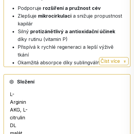
Podporuje
rozšíření a pružnost cév
Zlepšuje
mikrocirkulaci
a snižuje propustnost
kapilár
Silný
protizánětlivý a antioxidační účinek
díky rutinu (vitamin P)
Přispívá k rychlé regeneraci a lepší výživě
tkání
Číst více
Okamžitá absorpce díky sublingvální formě
Podporuje celkovou vitalitu a prevenci
kardiovaskulárních problémů
Složení
L-
RUTIN (vitamin P)
Arginin
Rostlinný flavonoid se silnými protizánětlivými a
AKG, L-
antioxidačními účinky. Pomáhá zpevňovat cévní
citrulin
stěny, zlepšovat jejich pružnost a snižovat riziko
DL
poškození kapilár.
malát,