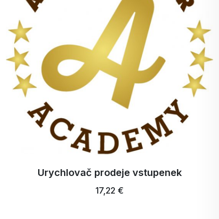
Urychlovač prodeje vstupenek
17,22 €