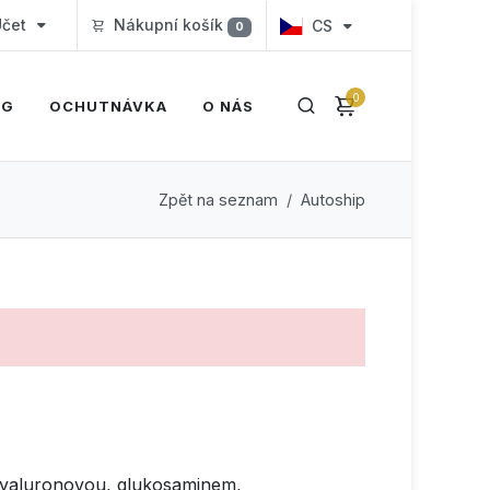
čet
Nákupní košík
CS
0
0
OG
OCHUTNÁVKA
O NÁS
Zpět na seznam
Autoship
 hyaluronovou, glukosaminem,