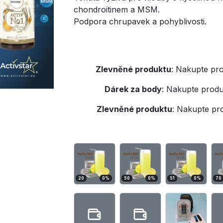
chondroitinem a MSM.
Podpora chrupavek a pohyblivosti.
Zlevněné produktu
:
Nakupte pro
Dárek za body
:
Nakupte produ
Zlevněné produktu
:
Nakupte pr
20
0
%
50
0
%
51
0
%
70