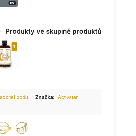
0
%
Produkty ve skupině produktů
1
obitel bodů
Značka:
Activstar