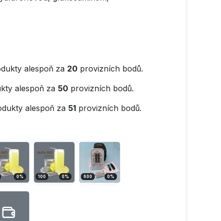
dukty alespoň za
20
provizních bodů.
kty alespoň za
50
provizních bodů.
odukty alespoň za
51
provizních bodů.
0
%
100
0
%
600
0
%