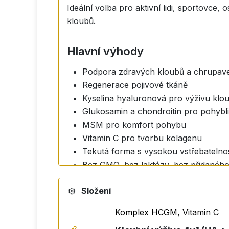
Ideální volba pro aktivní lidi, sportovce
kloubů.
Hlavní výhody
Podpora zdravých kloubů a chrupav
Regenerace pojivové tkáně
Kyselina hyaluronová pro výživu klo
Glukosamin a chondroitin pro pohybl
MSM pro komfort pohybu
Vitamin C pro tvorbu kolagenu
Tekutá forma s vysokou vstřebatelnos
Bez GMO, bez laktózy, bez přidanéh
Vhodné pro vegany
Složení
Revoluční technologie vstřeb
Komplex HCGM, Vitamin C
To, co dělá ACTIV No1 výjimečným, je je