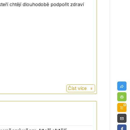
teří chtějí dlouhodobě podpořit zdraví
Číst více
0