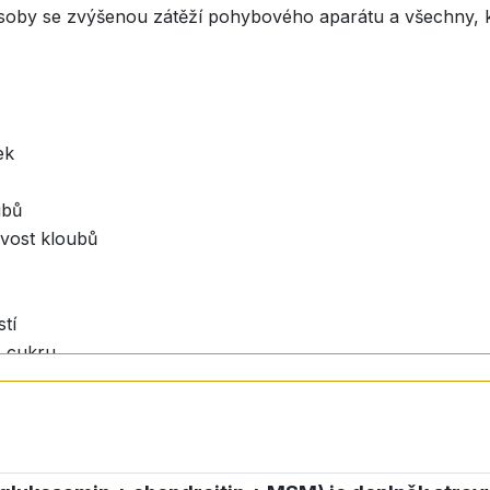
, osoby se zvýšenou zátěží pohybového aparátu a všechny, k
ek
ubů
ivost kloubů
tí
o cukru
ávání
ho
unikátní forma mikrofiltrace
.