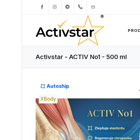
+421904262747
info@activstar.eu
PRO
Activstar - ACTIV No1 - 500 ml
Autoship
XBody