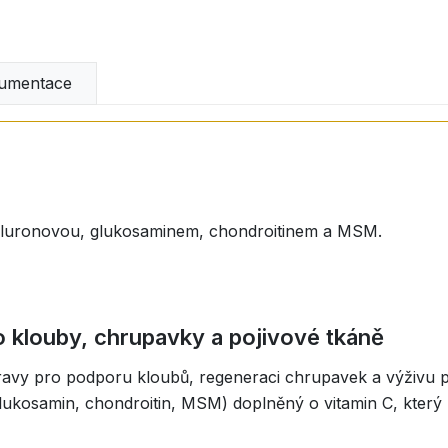
umentace
yaluronovou, glukosaminem, chondroitinem a MSM.
o klouby, chrupavky a pojivové tkáně
stravy pro podporu kloubů, regeneraci chrupavek a výživu 
lukosamin, chondroitin, MSM) doplněný o vitamin C, který