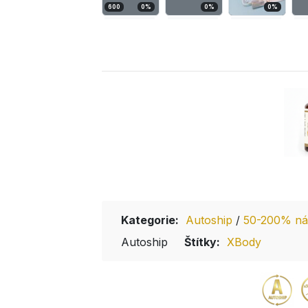
600
0
%
0
%
0
%
Kategorie:
Autoship
/
50-200% nás
Autoship
Štítky:
XBody