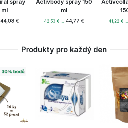
ural spray
Activbody spray 150
Activcoll
 ml
ml
15
44,08 €
44,77 €
42,53 € …
41,22 € 
kosamin sulfát, chondroitin sulfát, methylsulfonylmethan 
, přírodní sladké pomerančové aroma.
Produkty pro každý den
 rozmíchejte v přibližně 100 ml vody.
+
30%
bodů
Tento doplněk stravy není náhradou pestré stravy. Není vh
 při teplotě do 25 °C, mimo dosah malých dětí.
uronovou, glukosaminem, chondroitinem a MSM. Podpora ch