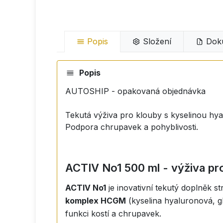
Popis
Složení
Dok
Popis
AUTOSHIP - opakovaná objednávka
Tekutá výživa pro klouby s kyselinou h
Podpora chrupavek a pohyblivosti.
ACTIV No1 500 ml - výživa pr
ACTIV No1
je inovativní tekutý doplněk 
komplex HCGM
(kyselina hyaluronová, g
funkci kostí a chrupavek.