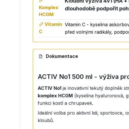
Kloubní výživa 4v1 (HA +
Komplex
dlouhodobě podpořit
poh
Díky
procesu mikrofiltrace jsou účinné lá
HCGM
✅
Okamžitý nástup.
Vitamin
Vitamin C - kyselina askorbov
C
před volnými radikály, podpo
Složení
HCGM komplex (kyselina hyaluronová, glu
sterilní voda, glycerol, sorban draselný
Dokumentace
Dávkování
ACTIV No1 500 ml - výživa pr
10 ml dvakrát denně - užívejte přímo nebo
ACTIV No1
je inovativní tekutý doplněk 
(1 polévková lžíce v 1 dcl vody 2x denně)
komplex HCGM
(kyselina hyaluronová, g
funkci kostí a chrupavek.
Upozornění
Ideální volba pro aktivní lidi, sportovce
kloubů.
Nepřekračujte doporučenou denní dávku. 