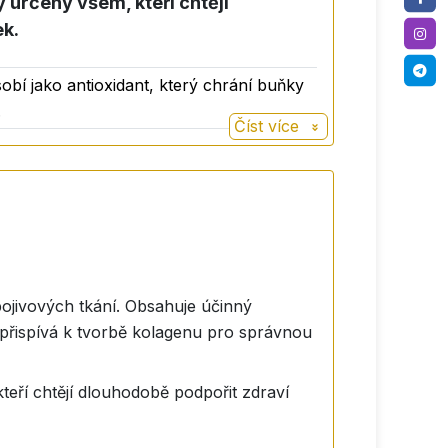
 určený všem, kteří chtějí
ek
.
ř beze zbytku.
obí jako antioxidant, který chrání buňky
.
Číst více
- MSM), vitamin C (kyselina askorbová),
pojivových tkání. Obsahuje účinný
 přispívá k tvorbě kolagenu pro správnou
teří chtějí dlouhodobě podpořit zdraví
odný pro těhotné a kojící ženy a děti do