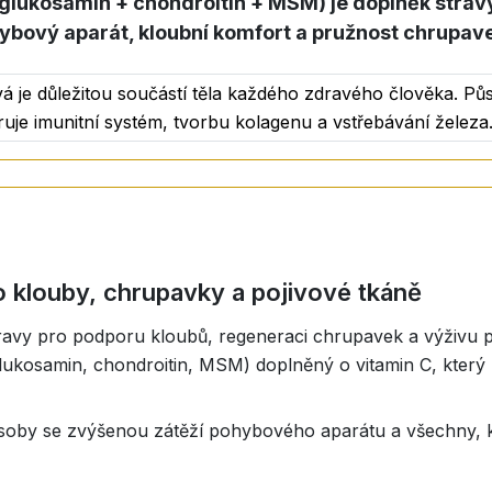
 glukosamin + chondroitin + MSM) je doplněk stravy
ybový aparát, kloubní komfort a pružnost chrupav
tky ve formě, kterou tělo dokáže vstřebat okamžitě a témě
á je důležitou součástí těla každého zdravého člověka. Půs
ruje imunitní systém, tvorbu kolagenu a vstřebávání železa
kosamin sulfát, chondroitin sulfát, methylsulfonylmethan 
, přírodní sladké pomerančové aroma.
o klouby, chrupavky a pojivové tkáně
 rozmíchejte v přibližně 100 ml vody.
stravy pro podporu kloubů, regeneraci chrupavek a výživu 
lukosamin, chondroitin, MSM) doplněný o vitamin C, který
, osoby se zvýšenou zátěží pohybového aparátu a všechny, k
Tento doplněk stravy není náhradou pestré stravy. Není vh