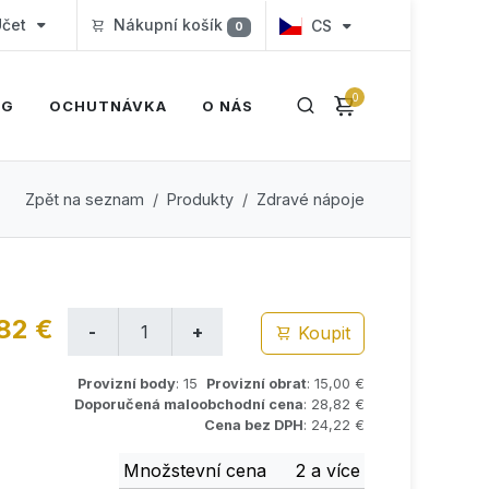
čet
Nákupní košík
CS
0
0
OG
OCHUTNÁVKA
O NÁS
Zpět na seznam
Produkty
Zdravé nápoje
82 €
Koupit
Provizní body
: 15
Provizní obrat
: 15,00 €
Doporučená maloobchodní cena
: 28,82 €
Cena bez DPH
: 24,22 €
Množstevní cena
2 a více