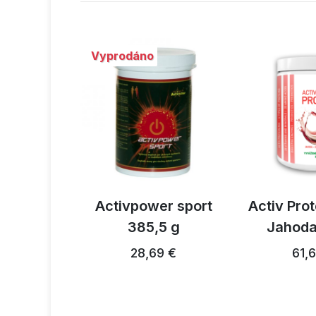
Vyprodáno
ium drink
Activpower sport
Activ Pro
an
385,5 g
Jahoda
3,81 €
28,69 €
61,