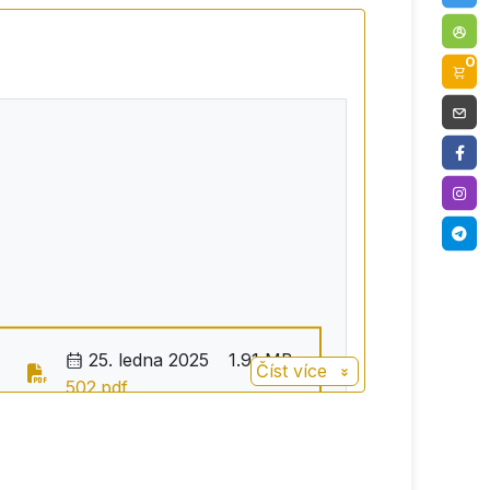
0
25. ledna 2025
1.91 MB
Číst více
502.pdf