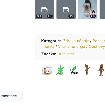
600
0
%
0
%
0
%
Kategorie:
Zdravé nápoje
/
Bez l
Imunita
/
Vitalita, energie
/
Oběhový
Značka:
Activstar
umentace