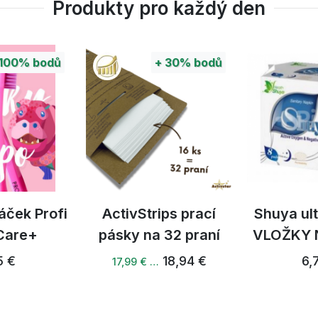
Produkty pro každý den
100%
bodů
+
30%
bodů
áček Profi
ActivStrips prací
Shuya ul
 Care+
pásky na 32 praní
VLOŽKY 
5 €
18,94 €
6,
17,99 € …