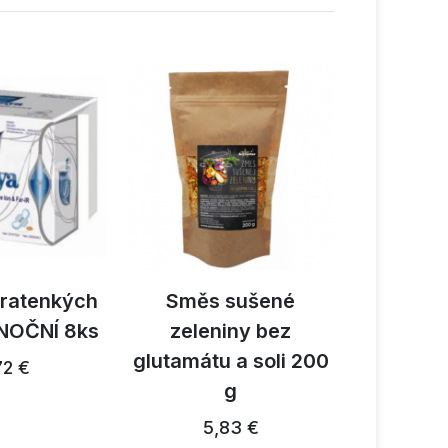
tratenkých
Směs sušené
Activ B
NOČNÍ 8ks
zeleniny bez
reishi 
glutamátu a soli 200
1
72 €
g
26,91 €
5,83 €