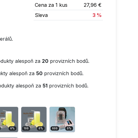
Cena za 1 kus
27,96 €
Sleva
3 %
erálů.
dukty alespoň za
20
provizních bodů.
kty alespoň za
50
provizních bodů.
odukty alespoň za
51
provizních bodů.
0
%
100
0
%
600
0
%