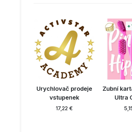
+
ropestřec
Urychlovač prodeje
Zubní kart
ký 300g
vstupenek
Ultra
3 €
17,22 €
5,1