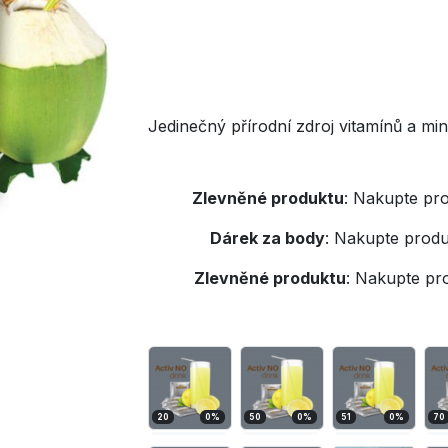
Jedinečný přírodní zdroj vitamínů a min
Zlevněné produktu
:
Nakupte pro
Dárek za body
:
Nakupte produ
Zlevněné produktu
:
Nakupte pr
20
0
%
50
0
%
51
0
%
70