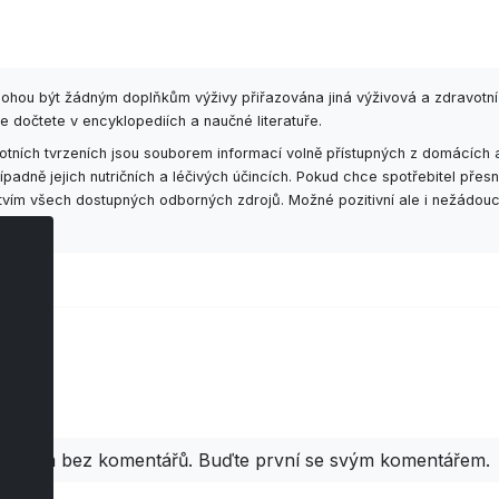
mohou být žádným doplňkům výživy přiřazována jiná výživová a zdravotní
e dočtete v encyklopediích a naučné literatuře.
ních tvrzeních jsou souborem informací volně přístupných z domácích a
adně jejich nutričních a léčivých účincích. Pokud chce spotřebitel př
ctvím všech dostupných odborných zdrojů. Možné pozitivní ale i nežádouc
áře
Zatím bez komentářů. Buďte první se svým komentářem.