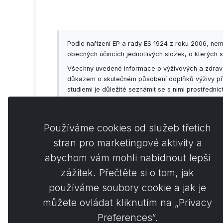
Podle nařízení EP a rady ES 1924 z roku 2006, ne
obecných účincích jednotlivých složek, o kterých s
Všechny uvedené informace o výživových a zdravot
důkazem o skutečném působení doplňků výživy příp
studiemi je důležité seznámit se s nimi prostředni
předem konzultovat se svým lékařem!
Používáme cookies od služeb třetích
stran pro marketingové aktivity a
abychom vám mohli nabídnout lepší
Koment
0
zážitek. Přečtěte si o tom, jak
používáme soubory cookie a jak je
můžete ovládat kliknutím na „Privacy
Preferences“.