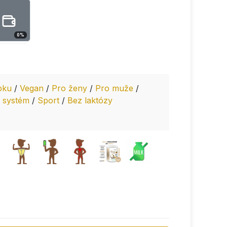
0
%
epku
/
Vegan
/
Pro ženy
/
Pro muže
/
 systém
/
Sport
/
Bez laktózy