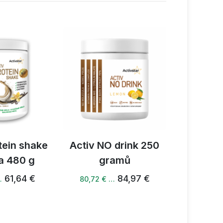
tein shake
Activ NO drink 250
Activ M
a 480 g
gramů
B6 + K s
61,64 €
84,97 €
…
80,72 € …
44,17 €