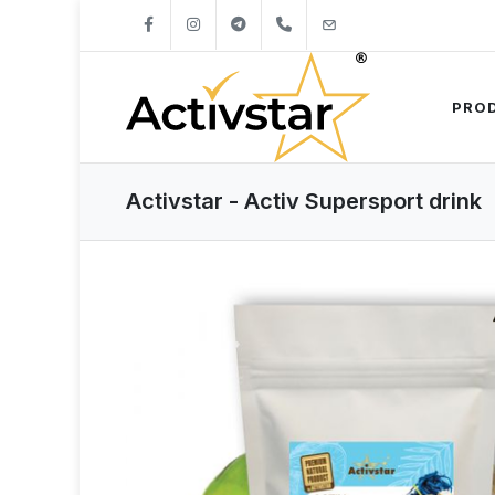
+421904262747
info@activstar.eu
PRO
Activstar - Activ Supersport drink