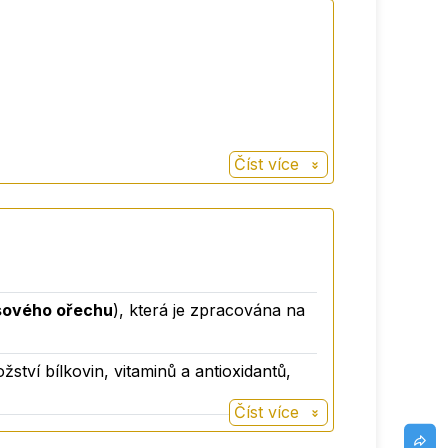
Číst více
osového ořechu
), která je zpracována na
ství bílkovin, vitaminů a antioxidantů,
Číst více