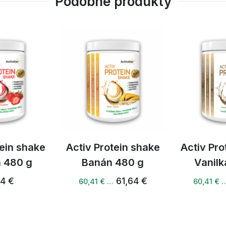
Podobné produkty
tein shake
Activ Protein shake
Activ Pro
 480 g
Banán 480 g
Vanilk
64 €
61,64 €
60,41 € …
60,41 € 