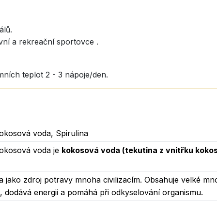
álů.
ivní a rekreační sportovce .
mních teplot 2 - 3 nápoje/den.
kosová voda, Spirulina
okosová voda je
kokosová voda (tekutina z vnitřku kok
la jako zdroj potravy mnoha civilizacím. Obsahuje velké množ
, dodává energii a pomáhá při odkyselování organismu.